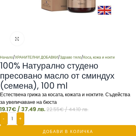
Click to enlarge
Начало
/
ХРАНИТЕЛНИ ДОБАВКИ
/
Здраво тяло
/
Коса, кожа и нокти
100% Натурално студено
пресовано масло от сминдух
(семена), 100 ml
Естествена грижа за косата, кожата и ноктите. Съдейства
за увеличаване на бюста
19.17
€
/ 37.49 лв.
22.55
€
/ 44.10 лв.
-
+
ДОБАВИ В КОЛИЧКА