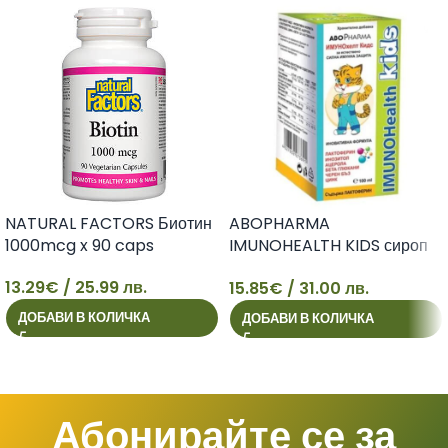
NATURAL FACTORS Биотин
ABOPHARMA
1000mcg x 90 caps
IMUNOHEALTH KIDS сироп
за здрава имунна система
13.29
€
/ 25.99 лв.
15.85
€
/ 31.00 лв.
100ml
13
15
ДОБАВИ В КОЛИЧКА
ДОБАВИ В КОЛИЧКА
Абонирайте се за