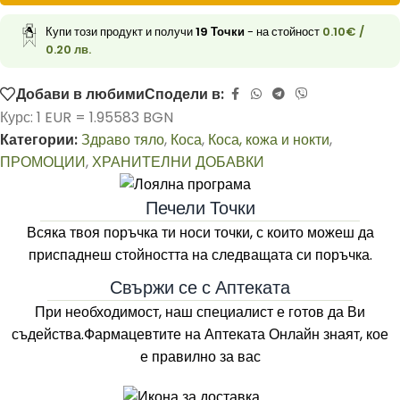
Купи този продукт и получи
19
Точки
- на стойност
0.10
€
/
0.20 лв.
Добави в любими
Сподели в:
Курс: 1 EUR = 1.95583 BGN
Категории:
Здраво тяло
,
Коса
,
Коса, кожа и нокти
,
ПРОМОЦИИ
,
ХРАНИТЕЛНИ ДОБАВКИ
Печели Точки
Всяка твоя поръчка ти носи точки, с които можеш да
приспаднеш стойността на следващата си поръчка.
Свържи се с Аптеката
При необходимост, наш специалист е готов да Ви
съдейства.Фармацевтите на
Аптеката Онлайн
знаят, кое
е правилно за вас