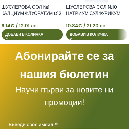
ШУСЛЕРОВА СОЛ №1
ШУСЛЕРОВА СОЛ №10
КАЛЦИУМ ФЛУОРАТУМ D12
НАТРИУМ СУЛФУРИКУМ
солта на еластичната
D6 солта на отделителната
6.14
€
/ 12.01 лв.
10.84
€
/ 21.20 лв.
съединителна тъкан табл. x
система и детоксикацията
6
10
80
табл. x 200
ДОБАВИ В КОЛИЧКА
ДОБАВИ В КОЛИЧКА
Абонирайте се за
нашия бюлетин
Научи първи за новите ни
промоции!
*
Въведи своя имейл