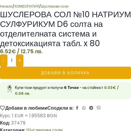
Начало
/
ХОМЕОПАТИЯ
/
Шуслерови соли
ШУСЛЕРОВА СОЛ №10 НАТРИУМ
СУЛФУРИКУМ D6 солта на
отделителната система и
детоксикацията табл. x 80
6.52
€
/ 12.75 лв.
-
+
ДОБАВИ В КОЛИЧКА
Купи този продукт и получи
6
Точки
- на стойност
0.03
€
/
0.06 лв.
Добави в любими
Сподели в:
Курс: 1 EUR = 1.95583 BGN
Код:
37479
Категория:
Шуслерови соли