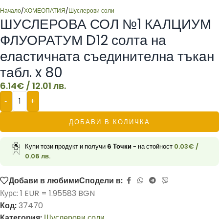
Начало
/
ХОМЕОПАТИЯ
/
Шуслерови соли
ШУСЛЕРОВА СОЛ №1 КАЛЦИУМ
ФЛУОРАТУМ D12 солта на
еластичната съединителна тъкан
табл. x 80
6.14
€
/ 12.01 лв.
-
+
ДОБАВИ В КОЛИЧКА
Купи този продукт и получи
6
Точки
- на стойност
0.03
€
/
0.06 лв.
Добави в любими
Сподели в:
Курс: 1 EUR = 1.95583 BGN
Код:
37470
Категория:
Шуслерови соли