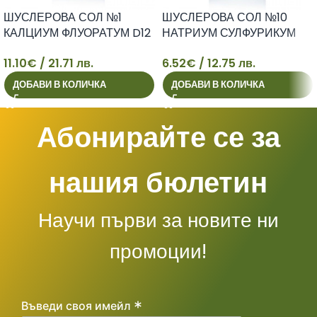
ШУСЛЕРОВА СОЛ №1
ШУСЛЕРОВА СОЛ №10
КАЛЦИУМ ФЛУОРАТУМ D12
НАТРИУМ СУЛФУРИКУМ
солта на еластичната
D6 солта на отделителната
11.10
€
/ 21.71 лв.
6.52
€
/ 12.75 лв.
съединителна тъкан табл. x
система и детоксикацията
11
6
200
табл. x 80
ДОБАВИ В КОЛИЧКА
ДОБАВИ В КОЛИЧКА
Абонирайте се за
нашия бюлетин
Научи първи за новите ни
промоции!
*
Въведи своя имейл