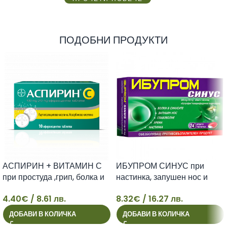
ПОДОБНИ ПРОДУКТИ
АСПИРИН + ВИТАМИН С
ИБУПРОМ СИНУС при
при простуда ,грип, болка и
настинка, запушен нос и
повишена температура
болки в синусите табл. х 24
4.40
€
/ 8.61 лв.
8.32
€
/ 16.27 лв.
ефервесцентни таблетки х
4
8
10
ДОБАВИ В КОЛИЧКА
ДОБАВИ В КОЛИЧКА