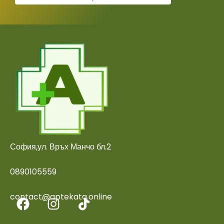
София,ул. Връх Манчо бл.2
0890105559
contact@aptekata.online