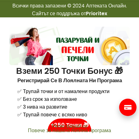
Всички права запазени © 2024 Аптеката Онлайн.
Сайтът се поддръжа от
Prioritex
Вземи 250 Точки Бонус 🎁
Регистрирай Се В Лоялната Ни Програма
✅ Трупай точки и от намалени продукти
✅ Без срок за използване
✅ 3 нива на развитие
✅ Трупай повече с всяко ниво
+250 Точки 🎁
Регистрирай се
Повече за нашата лоялна програма