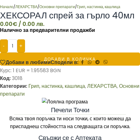
Начало
/
ЛЕКАРСТВА
/
Основни препарати
/
Грип, настинка, кашлица
ХЕКСОРАЛ спрей за гърло 40мл
0.00
€
/ 0.00 лв.
Налично за предварителни продажби
-
+
ДОБАВИ В КОЛИЧКА
Добави в любими
Сподели в:
Курс: 1 EUR = 1.95583 BGN
Код:
3018
Категории:
Грип, настинка, кашлица
,
ЛЕКАРСТВА
,
Основни
препарати
Печели Точки
Всяка твоя поръчка ти носи точки, с които можеш да
приспаднеш стойността на следващата си поръчка.
Свържи се с Аптеката