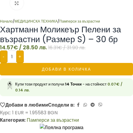
Click to enlarge
Начало
/
МЕДИЦИНСКА ТЕХНИКА
/
Памперси за възрастни
Хартманн Моликеър Пелени за
възрастни (Размер S) – 30 бр
14.57
€
/ 28.50 лв.
16.31
€
/ 31.90 лв.
-
+
ДОБАВИ В КОЛИЧКА
Купи този продукт и получи
14
Точки
- на стойност
0.07
€
/
0.14 лв.
Добави в любими
Сподели в:
Курс: 1 EUR = 1.95583 BGN
Категория:
Памперси за възрастни