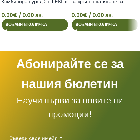
Комбиниран уред 2 в 1 ЕКГ и
за кръвно налягане за
Апарат за измерване на
ръката над лакътя
0.00
€
/ 0.00 лв.
0.00
€
/ 0.00 лв.
кръвно налягане
34
ДОБАВИ В КОЛИЧКА
ДОБАВИ В КОЛИЧКА
Абонирайте се за
нашия бюлетин
Научи първи за новите ни
промоции!
*
Въведи своя имейл