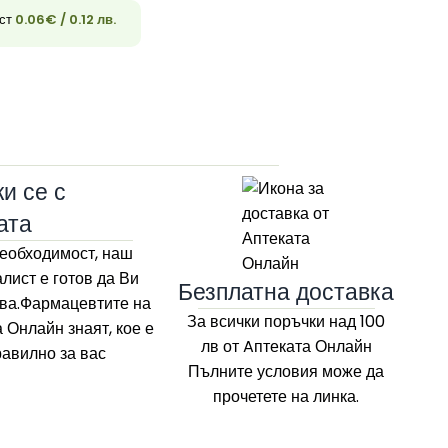
ост
0.06
€
/ 0.12 лв.
33
и се с
ата
еобходимост, наш
лист е готов да Ви
Безплатна доставка
ва.Фармацевтите на
За всички поръчки над 100
а Онлайн
знаят, кое е
лв
от Aптеката Онлайн
равилно за вас
Пълните условия може да
прочетете на линка.