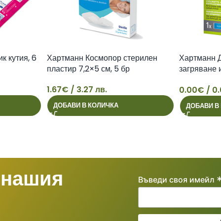
к кутия, 6
Хартманн Космопор стерилен
Хартманн 
пластир 7,2×5 см, 5 бр
загряване 
см
1.67
€
/ 3.27 лв.
0.00
€
/ 0.
1
ДОБАВИ В КОЛИЧКА
ДОБАВИ В
 нашия
Въведи своя имейл