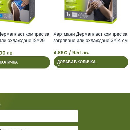
Дермапласт компрес за
Хартманн Дермапласт компрес за
или охлаждане 12×29
загряване или охлаждане13×14 см
4.86
€
/ 9.51 лв.
00 лв.
4
ДОБАВИ В КОЛИЧКА
 КОЛИЧКА
*