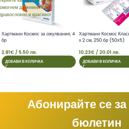
Хартманн Космос за ожулвания, 4
Хартманн Космос Класи
бр
х 2 см, 250 бр (50х5)
2.81
€
/ 5.50 лв.
10.23
€
/ 20.01 лв.
2
10
ДОБАВИ В КОЛИЧКА
ДОБАВИ В КОЛИЧКА
Абонирайте се за
бюлетин