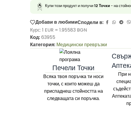
Купи този продукт и получи
12
Точки
- на стойн
Добави в любими
Сподели в:
Курс: 1 EUR = 1.95583 BGN
Код:
63955
Категория:
Медицински превръзки
Свърж
Аптек
Печели Точки
При н
Всяка твоя поръчка ти носи
специа
точки, с които можеш да
съдейст
приспаднеш стойността на
Аптекат
следващата си поръчка.
п