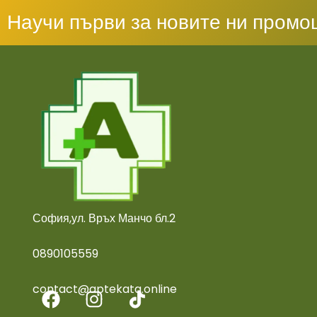
Научи първи за новите ни промо
София,ул. Връх Манчо бл.2
0890105559
contact@aptekata.online