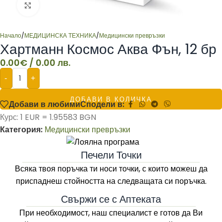
Click to enlarge
Начало
/
МЕДИЦИНСКА ТЕХНИКА
/
Медицински превръзки
Хартманн Космос Аква Фън, 12 бр
0.00
€
/ 0.00 лв.
-
+
ДОБАВИ В КОЛИЧКА
Добави в любими
Сподели в:
Курс: 1 EUR = 1.95583 BGN
Категория:
Медицински превръзки
Печели Точки
Всяка твоя поръчка ти носи точки, с които можеш да
приспаднеш стойността на следващата си поръчка.
Свържи се с Аптеката
При необходимост, наш специалист е готов да Ви