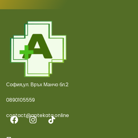
София,ул. Връх Манчо бл.2
0890105559
contact@aptekata.online