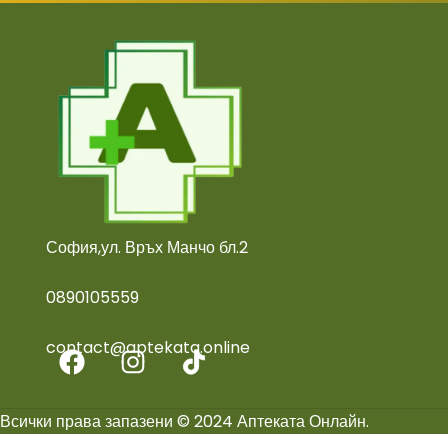
София,ул. Връх Манчо бл.2
0890105559
contact@aptekata.online
Всички права запазени © 2024 Аптеката Онлайн.