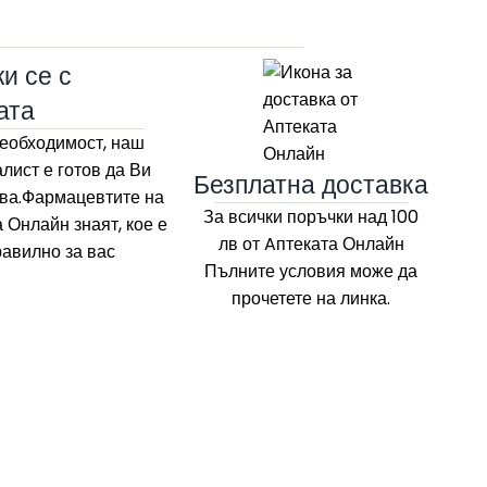
и се с
33
ата
еобходимост, наш
лист е готов да Ви
Безплатна доставка
ва.Фармацевтите на
За всички поръчки над 100
а Онлайн
знаят, кое е
лв
от Aптеката Онлайн
равилно за вас
Пълните условия може да
прочетете на линка.