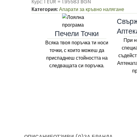
Курс: 1 EUR = 1.95583 BGN
Категория:
Апарати за кръвно налягане
Свърж
Аптек
Печели Точки
При н
Всяка твоя поръчка ти носи
специа
точки, с които можеш да
съдейст
приспаднеш стойността на
Аптекат
следващата си поръчка.
п
ОПИСАНИЕ
ОТЗИВИ (0)
ЗА БРАНДА