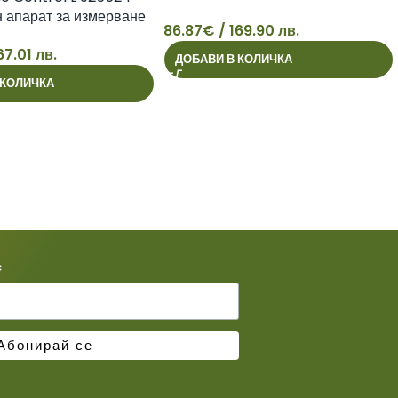
кръвно налягане
 апарат за измерване
86.87
€
/ 169.90 лв.
налягане
86
67.01 лв.
ДОБАВИ В КОЛИЧКА
 КОЛИЧКА
*