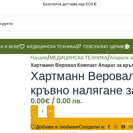
Безплатна доставка над 51,13 €
А И БЕБЕ
МЕДИЦИНСКА ТЕХНИКА
СЕКСУАЛНО ЗДРАВЕ
Начало
/
МЕДИЦИНСКА ТЕХНИКА
/
Апарати з
Хартманн Веровал Компакт Апарат за кръв
Хартманн Веровал
кръвно налягане з
0.00
€
/ 0.00 лв.
-
+
ДОБ
Добави в любими
Сподели в: