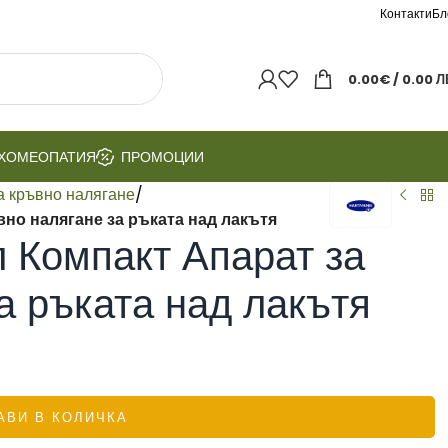
Контакти
Бл
0.00
€
/ 0.00 Л
ХОМЕОПАТИЯ
ПРОМОЦИИ
а кръвно налягане
/
но налягане за ръката над лакътя
 Компакт Апарат за
а ръката над лакътя
АВИ В КОЛИЧКА