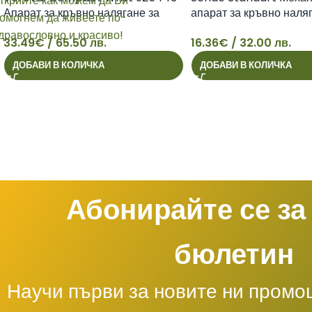
Апарат за кръвно налягане за
апарат за кръвно наля
китка
см
33.49
€
/ 65.50 лв.
16.36
€
/ 32.00 лв.
33
16
ДОБАВИ В КОЛИЧКА
ДОБАВИ В КОЛИЧКА
Абонирайте се за
бюлетин
Научи първи за новите ни промо