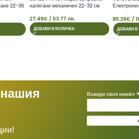
гане 22-36
налягане механичен 22-32 см
Електронен
на кръвно 
27.49
€
/ 53.77 лв.
85.39
€
/ 1
27
85
ДОБАВИ В КОЛИЧКА
ДОБАВИ В
 нашия
Въведи своя имейл
ции!