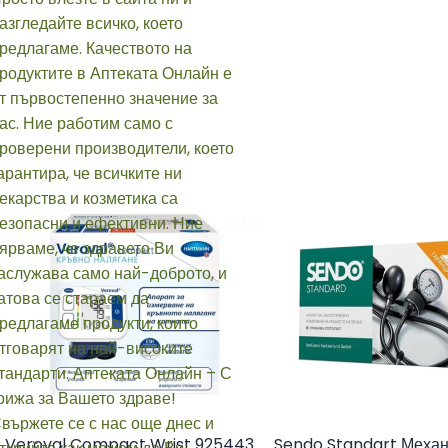
Veroval Compact Wrist 925443
Sendo Standart Меха