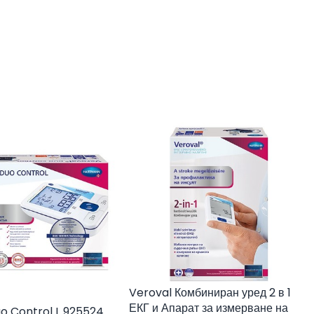
Veroval Комбиниран уред 2 в 1
ЕКГ и Апарат за измерване на
o Control L 925524