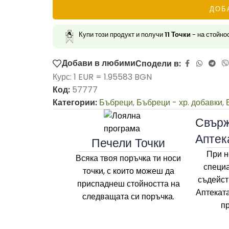
ДОБ
Купи този продукт и получи
11
Точки
- на стойно
Добави в любими
Сподели в:
Курс: 1 EUR = 1.95583 BGN
Код:
57777
Категории:
Бъбреци
,
Бъбреци - хр. добавки
,
Свърж
Аптек
Печели Точки
При н
Всяка твоя поръчка ти носи
специа
точки, с които можеш да
съдейст
приспаднеш стойността на
Аптекат
следващата си поръчка.
п