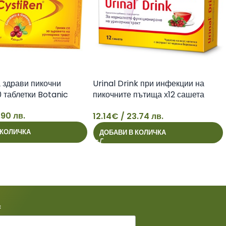
а здрави пикочни
Urinal Drink при инфекции на
 таблетки Botanic
пикочните пътища х12 сашета
Walmark
.90 лв.
12.14
€
/ 23.74 лв.
12
 КОЛИЧКА
ДОБАВИ В КОЛИЧКА
*