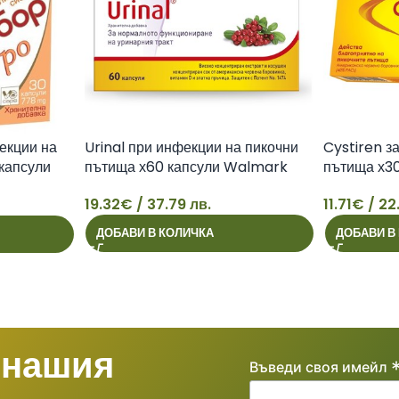
екции на
Urinal при инфекции на пикочни
Cystiren з
капсули
пътища х60 капсули Walmark
пътища х30
19.32
€
/ 37.79 лв.
11.71
€
/ 22
19
11
ДОБАВИ В КОЛИЧКА
ДОБАВИ В
 нашия
Въведи своя имейл