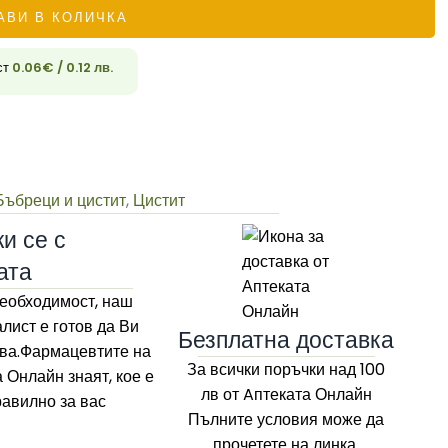
АВИ В КОЛИЧКА
ст
0.06
€
/ 0.12 лв.
33
Бъбреци и цистит
,
Цистит
и се с
ата
еобходимост, наш
лист е готов да Ви
Безплатна доставка
ва.Фармацевтите на
За всички поръчки над 100
а Онлайн
знаят, кое е
лв
от Aптеката Онлайн
равилно за вас
Пълните условия може да
прочетете на линка.