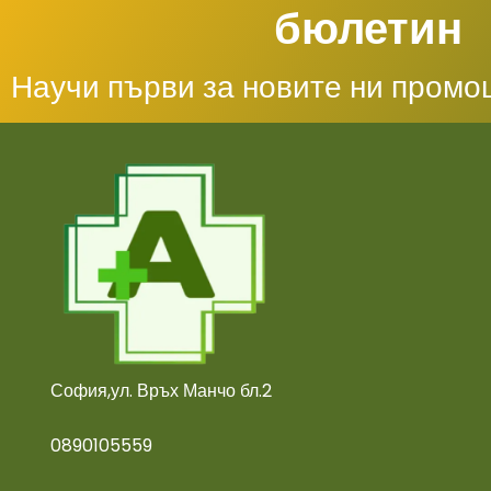
бюлетин
Научи първи за новите ни промо
София,ул. Връх Манчо бл.2
0890105559