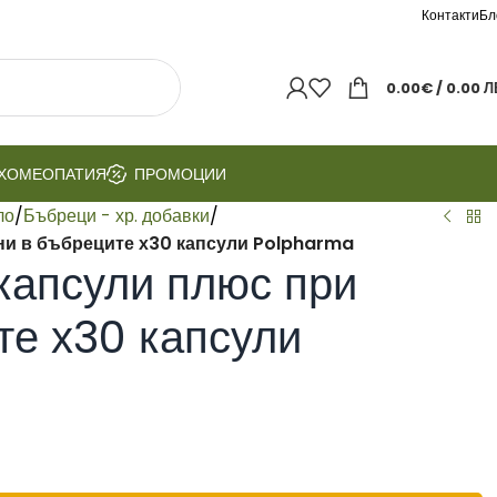
Контакти
Бл
0.00
€
/ 0.00 Л
ХОМЕОПАТИЯ
ПРОМОЦИИ
ло
/
Бъбреци - хр. добавки
/
и в бъбреците х30 капсули Polpharma
апсули плюс при
те х30 капсули