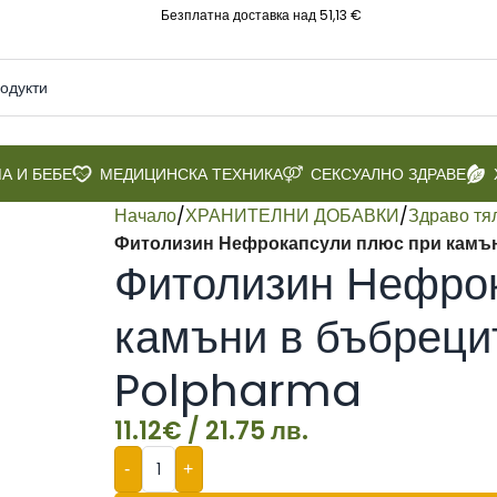
Безплатна доставка над 51,13 €
А И БЕБЕ
МЕДИЦИНСКА ТЕХНИКА
СЕКСУАЛНО ЗДРАВЕ
Начало
/
ХРАНИТЕЛНИ ДОБАВКИ
/
Здраво тя
Фитолизин Нефрокапсули плюс при камън
Фитолизин Нефрок
камъни в бъбреци
Polpharma
11.12
€
/ 21.75 лв.
-
+