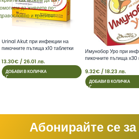
Urinal Akut при инфекции на
пикочните пътища x10 таблетки
Имунобор Уро при инф
Walmark
пикочните пътища х30 
13.30
€
/ 26.01 лв.
Borola
13
9.32
€
/ 18.23 лв.
ДОБАВИ В КОЛИЧКА
9
ДОБАВИ В КОЛИЧКА
Абонирайте се за