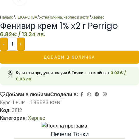
Начало
/
ЛЕКАРСТВА
/
Устна кухина, херпес и афти
/
Херпес
Фенивир крем 1% х2 г Perrigo
6.82
€
/ 13.34 лв.
-
+
ДОБАВИ В КОЛИЧКА
Купи този продукт и получи
6
Точки
- на стойност
0.03
€
/
0.06 лв.
Добави в любими
Сподели в:
Курс: 1 EUR = 1.95583 BGN
Код:
31112
Категория:
Херпес
Печели Точки