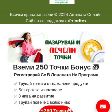
Всички права запазени © 2024 Аптеката Онлайн.
Сайтът се поддръжа от
Prioritex
Вземи 250 Точки Бонус 🎁
Регистрирай Се В Лоялната Ни Програма
✅ Трупай точки и от намалени продукти
✅ Без срок за използване
✅ 3 нива на развитие
✅ Трупай повече с всяко ниво
+250 Точки 🎁
Регистрирай се