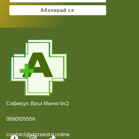
София,ул. Връх Манчо бл.2
0890105559
contact@aptekata.online