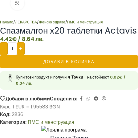
Click to enlarge
Начало
/
ЛЕКАРСТВА
/
Женско здраве
/
ПМС и менструация
Спазмалгон х20 таблетки Actavis
4.42
€
/ 8.64 лв.
-
+
ДОБАВИ В КОЛИЧКА
Купи този продукт и получи
4
Точки
- на стойност
0.02
€
/
0.04 лв.
Добави в любими
Сподели в:
Курс: 1 EUR = 1.95583 BGN
Код:
2836
Категория:
ПМС и менструация