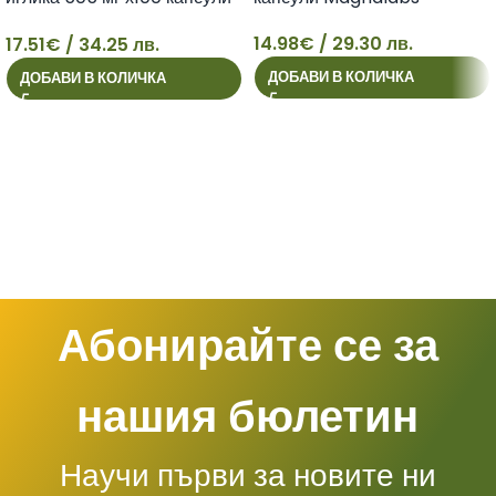
Herbamedica
14.98
€
/ 29.30 лв.
17.51
€
/ 34.25 лв.
17
14
ДОБАВИ В КОЛИЧКА
ДОБАВИ В КОЛИЧКА
Абонирайте се за
нашия бюлетин
Научи първи за новите ни