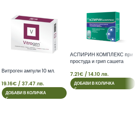
АСПИРИН КОМПЛЕКС при
простуда и грип сашета
500мг х 10
Витроген ампули 10 мл.
7.21
€
/ 14.10 лв.
7
19.16
€
/ 37.47 лв.
ДОБАВИ В КОЛИЧКА
ДОБАВИ В КОЛИЧКА
19