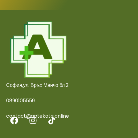
София,ул. Връх Манчо бл.2
0890105559
contact@aptekata.online