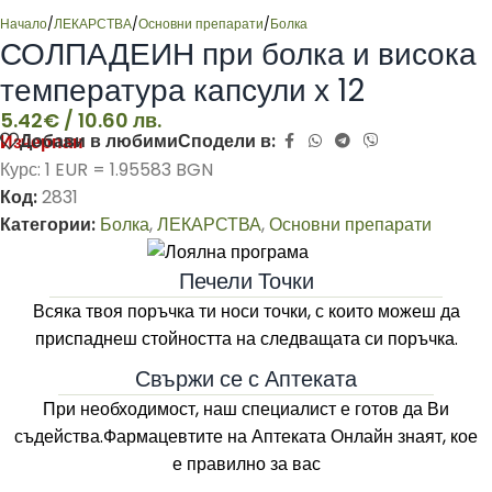
Начало
/
ЛЕКАРСТВА
/
Основни препарати
/
Болка
СОЛПАДЕИН при болка и висока
температура капсули х 12
5.42
€
/ 10.60 лв.
Добави в любими
Сподели в:
Изчерпан
Курс: 1 EUR = 1.95583 BGN
Код:
2831
Категории:
Болка
,
ЛЕКАРСТВА
,
Основни препарати
Печели Точки
Всяка твоя поръчка ти носи точки, с които можеш да
приспаднеш стойността на следващата си поръчка.
Свържи се с Аптеката
При необходимост, наш специалист е готов да Ви
съдейства.Фармацевтите на
Аптеката Онлайн
знаят, кое
е правилно за вас