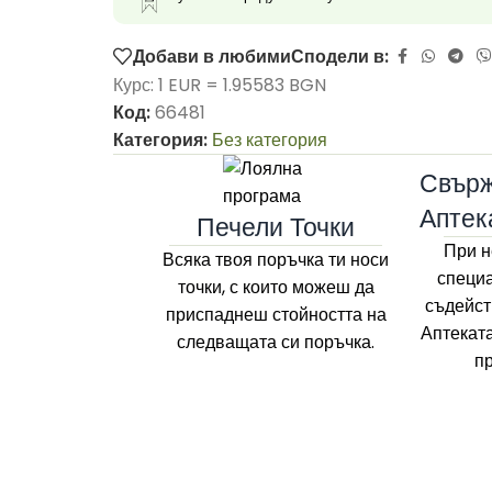
Добави в любими
Сподели в:
Курс: 1 EUR = 1.95583 BGN
Код:
66481
Категория:
Без категория
Свърж
Аптек
Печели Точки
При н
Всяка твоя поръчка ти носи
специа
точки, с които можеш да
съдейст
приспаднеш стойността на
Аптекат
следващата си поръчка.
п