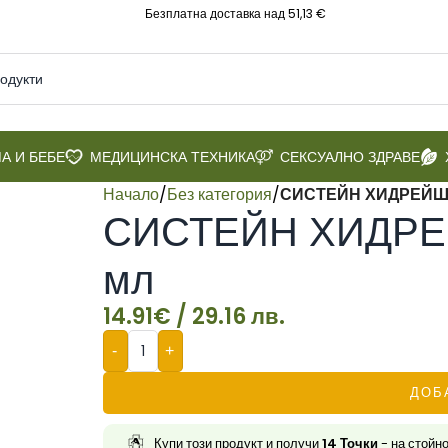
Безплатна доставка над 51,13 €
А И БЕБЕ
МЕДИЦИНСКА ТЕХНИКА
СЕКСУАЛНО ЗДРАВЕ
Начало
/
Без категория
/
СИСТЕЙН ХИДРЕЙШЪН
СИСТЕЙН ХИДРЕЙШ
мл
14.91
€
/ 29.16 лв.
-
+
ДОБ
Купи този продукт и получи
14
Точки
- на стойн