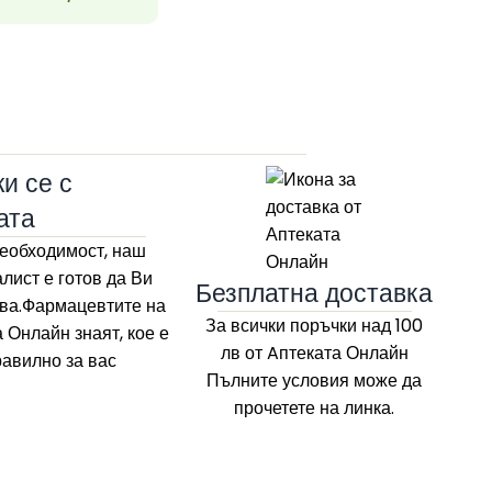
33
и се с
ата
еобходимост, наш
лист е готов да Ви
Безплатна доставка
ва.Фармацевтите на
За всички поръчки над 100
а Онлайн
знаят, кое е
лв
от Aптеката Онлайн
равилно за вас
Пълните условия може да
прочетете на линка.