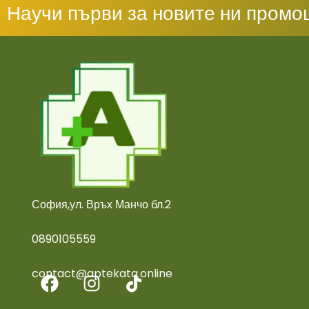
Научи първи за новите ни промо
София,ул. Връх Манчо бл.2
0890105559
contact@aptekata.online