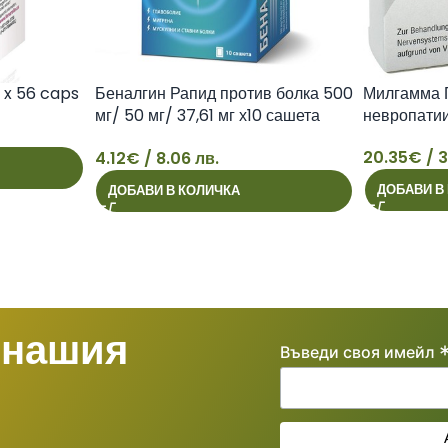
x 56 caps
Беналгин Рапид против болка 500
Милгамма 
мг/ 50 мг/ 37,61 мг х10 сашета
невропатии
Actavis
20.35
€
/ 3
4.12
€
/ 8.06 лв.
4
20
ДОБАВИ В
ДОБАВИ В КОЛИЧКА
 нашия
Въведи своя имейл