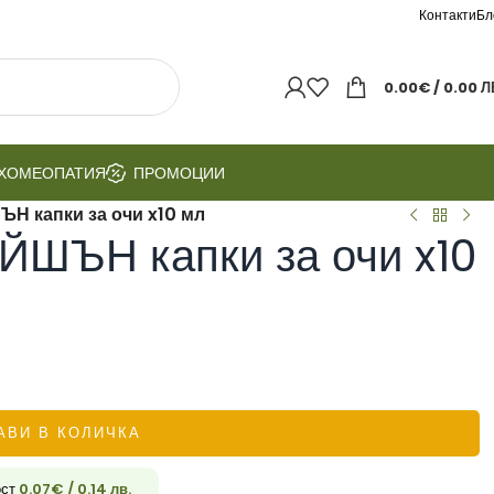
Контакти
Бл
0.00
€
/ 0.00 Л
ХОМЕОПАТИЯ
ПРОМОЦИИ
 капки за очи x10 мл
ЪН капки за очи x10
АВИ В КОЛИЧКА
ост
0.07
€
/ 0.14 лв.