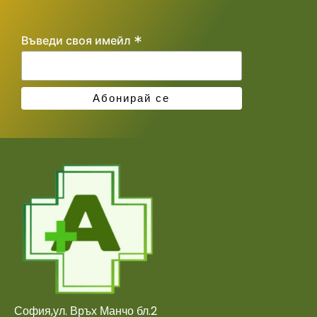
*
Въведи своя имейл
София,ул. Връх Манчо бл.2