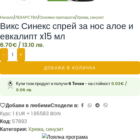
Начало
/
ЛЕКАРСТВА
/
Основни препарати
/
Хрема, синузит
Викс Синекс спрей за нос алое и
евкалипт x15 мл
6.70
€
/ 13.10 лв.
-
+
ДОБАВИ В КОЛИЧКА
Купи този продукт и получи
6
Точки
- на стойност
0.03
€
/
0.06 лв.
Добави в любими
Сподели в:
Курс: 1 EUR = 1.95583 BGN
Код:
57893
Категория:
Хрема, синузит