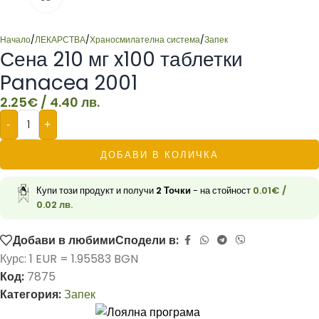
Начало
/
ЛЕКАРСТВА
/
Храносмилателна система
/
Запек
Сена 210 мг x100 таблетки
Panacea 2001
2.25
€
/ 4.40 лв.
-
+
ДОБАВИ В КОЛИЧКА
Купи този продукт и получи
2
Точки
- на стойност
0.01
€
/
0.02 лв.
Добави в любими
Сподели в:
Курс: 1 EUR = 1.95583 BGN
Код:
7875
Категория:
Запек