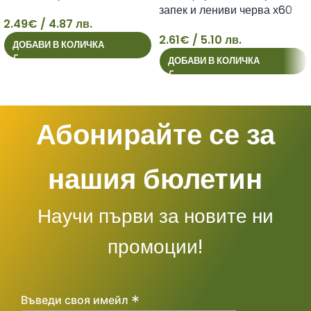
запек и лениви черва х60
2.49
€
/ 4.87 лв.
таблетки
2.61
€
/ 5.10 лв.
ДОБАВИ В КОЛИЧКА
2
2
ДОБАВИ В КОЛИЧКА
Абонирайте се за
нашия бюлетин
Научи първи за новите ни
промоции!
*
Въведи своя имейл