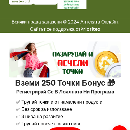
Всички права запазени © 2024 Аптеката Онлайн.
Сайтът се поддръжа от
Prioritex
Вземи 250 Точки Бонус 🎁
Регистрирай Се В Лоялната Ни Програма
✅ Трупай точки и от намалени продукти
✅ Без срок за използване
✅ 3 нива на развитие
✅ Трупай повече с всяко ниво