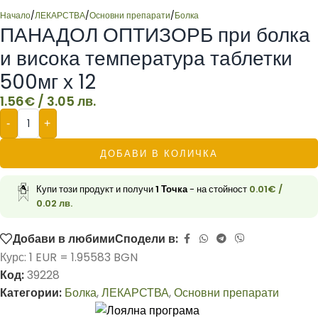
Начало
/
ЛЕКАРСТВА
/
Основни препарати
/
Болка
ПАНАДОЛ ОПТИЗОРБ при болка
и висока температура таблетки
500мг х 12
1.56
€
/ 3.05 лв.
-
+
ДОБАВИ В КОЛИЧКА
Купи този продукт и получи
1
Точка
- на стойност
0.01
€
/
0.02 лв.
Добави в любими
Сподели в:
Курс: 1 EUR = 1.95583 BGN
Код:
39228
Категории:
Болка
,
ЛЕКАРСТВА
,
Основни препарати