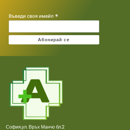
*
Въведи своя имейл
София,ул. Връх Манчо бл.2