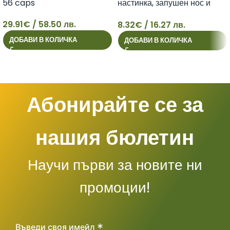
56 caps
настинка, запушен нос и
болки в синусите табл. х 24
29.91
€
/ 58.50 лв.
8.32
€
/ 16.27 лв.
29
8
ДОБАВИ В КОЛИЧКА
ДОБАВИ В КОЛИЧКА
Абонирайте се за
нашия бюлетин
Научи първи за новите ни
промоции!
*
Въведи своя имейл