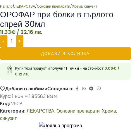
Начало
/
ЛЕКАРСТВА
/
Основни препарати
/
Хрема, синузит
ОРОФАР при болки в гърлото
спрей 30мл
11.33
€
/ 22.16 лв.
-
+
ДОБАВИ В КОЛИЧКА
Купи този продукт и получи
11
Точки
- на стойност
0.06
€
/
0.12 лв.
Добави в любими
Сподели в:
Курс: 1 EUR = 1.95583 BGN
Код:
2608
Категории:
ЛЕКАРСТВА
,
Основни препарати
,
Хрема,
синузит