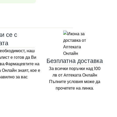
33
и се с
ата
еобходимост, наш
лист е готов да Ви
Безплатна доставка
ва.Фармацевтите на
За всички поръчки над 100
а Онлайн
знаят, кое е
лв
от Aптеката Онлайн
равилно за вас
Пълните условия може да
прочетете на линка.