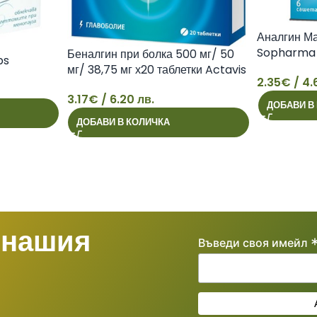
Аналгин Ма
Sopharma
Беналгин при болка 500 мг/ 50
ps
мг/ 38,75 мг х20 таблетки Actavis
2.35
€
/ 4.
2
3.17
€
/ 6.20 лв.
ДОБАВИ В
3
ДОБАВИ В КОЛИЧКА
 нашия
Въведи своя имейл