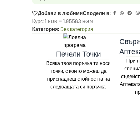
Добави в любими
Сподели в:
Курс: 1 EUR = 1.95583 BGN
Категория:
Без категория
Свърж
Аптек
Печели Точки
При н
Всяка твоя поръчка ти носи
специа
точки, с които можеш да
съдейст
приспаднеш стойността на
Аптекат
следващата си поръчка.
п