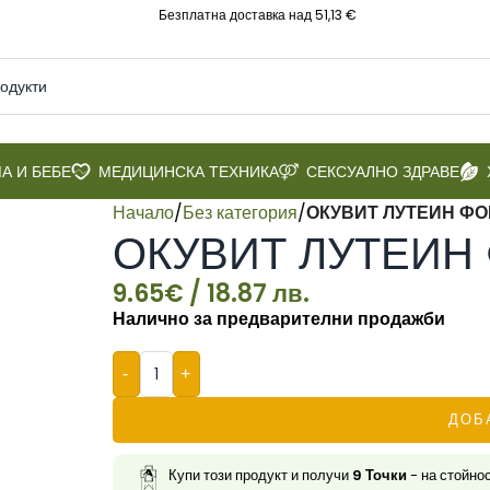
Безплатна доставка над 51,13 €
А И БЕБЕ
МЕДИЦИНСКА ТЕХНИКА
СЕКСУАЛНО ЗДРАВЕ
Начало
/
Без категория
/
ОКУВИТ ЛУТЕИН ФОР
ОКУВИТ ЛУТЕИН Ф
9.65
€
/ 18.87 лв.
Налично за предварителни продажби
-
+
ДОБ
Купи този продукт и получи
9
Точки
- на стойно