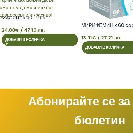
MACULIT x 30 caps
МИРИФЕМИН x 60 ca
24.08
€
/ 47.10 лв.
13.91
€
/ 27.21 лв.
ДОБАВИ В КОЛИЧКА
24
ДОБАВИ В КОЛИЧКА
13
Абонирайте се за
бюлетин