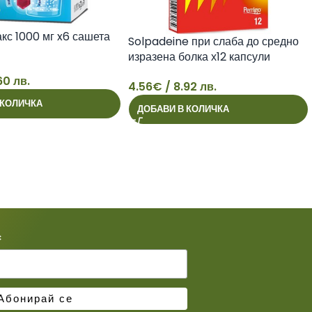
кс 1000 мг x6 сашета
Solpadeine при слаба до средно
изразена болка х12 капсули
Perrigo
60 лв.
4.56
€
/ 8.92 лв.
4
 КОЛИЧКА
ДОБАВИ В КОЛИЧКА
*