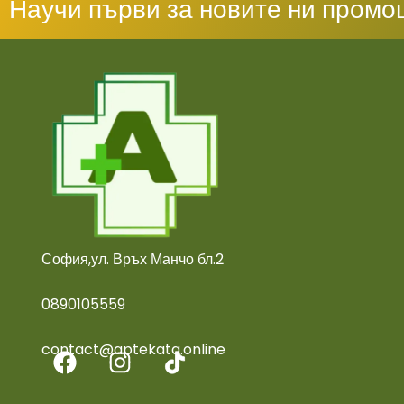
Научи първи за новите ни промо
София,ул. Връх Манчо бл.2
0890105559
contact@aptekata.online