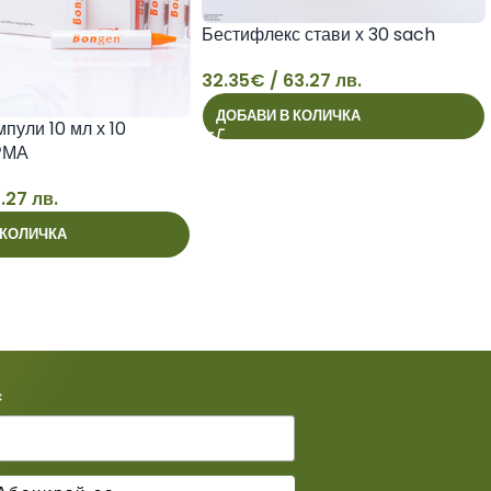
Бестифлекс стави х 30 sach
32.35
€
/ 63.27 лв.
ДОБАВИ В КОЛИЧКА
ули 10 мл х 10
32
РМА
.27 лв.
 КОЛИЧКА
*