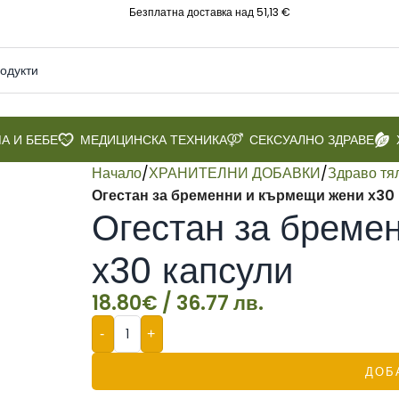
Безплатна доставка над 51,13 €
А И БЕБЕ
МЕДИЦИНСКА ТЕХНИКА
СЕКСУАЛНО ЗДРАВЕ
Начало
/
ХРАНИТЕЛНИ ДОБАВКИ
/
Здраво тя
Огестан за бременни и кърмещи жени х30
Огестан за бреме
х30 капсули
18.80
€
/ 36.77 лв.
-
+
ДОБ