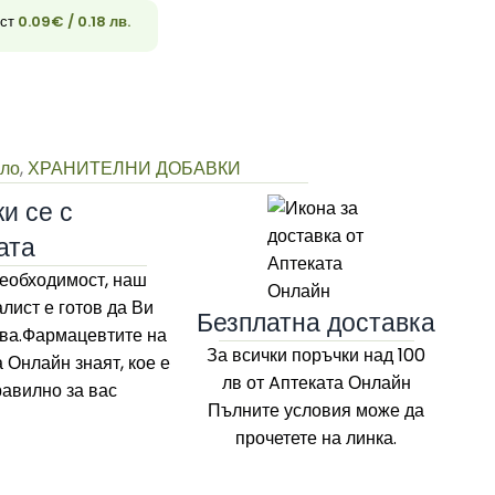
ост
0.09
€
/ 0.18 лв.
33
яло
,
ХРАНИТЕЛНИ ДОБАВКИ
и се с
ата
еобходимост, наш
лист е готов да Ви
Безплатна доставка
ва.Фармацевтите на
За всички поръчки над 100
а Онлайн
знаят, кое е
лв
от Aптеката Онлайн
равилно за вас
Пълните условия може да
прочетете на линка.