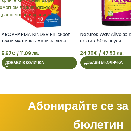
ABOPHARMA KINDER FIT сироп
Natures Way Alive за к
течни мултивитамини за деца
нокти x 60 капсули
150ml
24.30
€
/ 47.53 лв.
5.67
€
/ 11.09 лв.
5
24
ДОБАВИ В КОЛИЧКА
ДОБАВИ В КОЛИЧКА
Абонирайте се за
бюлетин