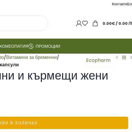
Контакти
Бл
0.00
€
/ 0.00 Л
ХОМЕОПАТИЯ
ПРОМОЦИИ
ло
/
Витамини за бременни
/
Ecopharm
 капсули
нни и кърмещи жени
АВИ В КОЛИЧКА