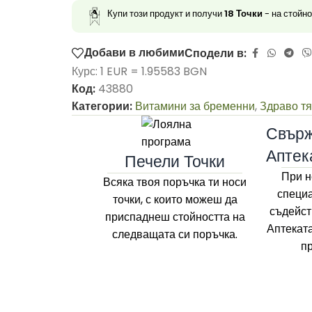
Купи този продукт и получи
18
Точки
- на стойн
Добави в любими
Сподели в:
Курс: 1 EUR = 1.95583 BGN
Код:
43880
Категории:
Витамини за бременни
,
Здраво т
Свърж
Аптек
Печели Точки
При н
Всяка твоя поръчка ти носи
специа
точки, с които можеш да
съдейст
приспаднеш стойността на
Аптекат
следващата си поръчка.
п