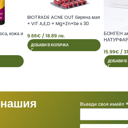
BIOTRADE ACNE OUT бирена мая
+ VIT A,E,D + Mg+Zn+Se x 30
caps
оса, кожа и
БОНГЕН амп
9.66
€
/ 18.89 лв.
НАТУРФА
9
ДОБАВИ В КОЛИЧКА
15.99
€
/ 31
15
ДОБАВИ В
 нашия
Въведи своя имейл