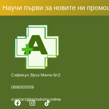
Научи първи за новите ни промо
София,ул. Връх Манчо бл.2
0890105559
contact@aptekata.online