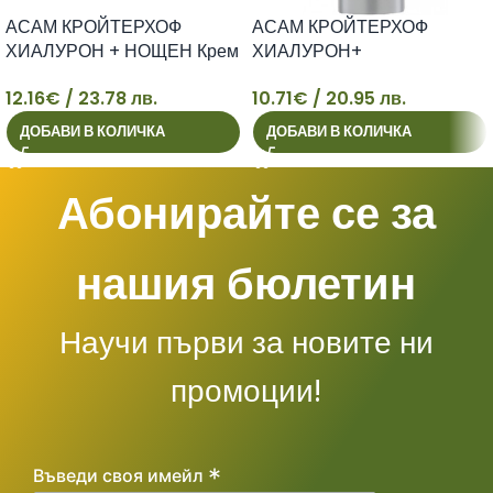
АСАМ КРОЙТЕРХОФ
АСАМ КРОЙТЕРХОФ
ХИАЛУРОН + НОЩЕН Крем
ХИАЛУРОН+
за лице 50мл
ИНТЕНЗИВЕН Серум за
12.16
€
/ 23.78 лв.
10.71
€
/ 20.95 лв.
лице 30мл
12
10
ДОБАВИ В КОЛИЧКА
ДОБАВИ В КОЛИЧКА
Абонирайте се за
нашия бюлетин
Научи първи за новите ни
промоции!
*
Въведи своя имейл