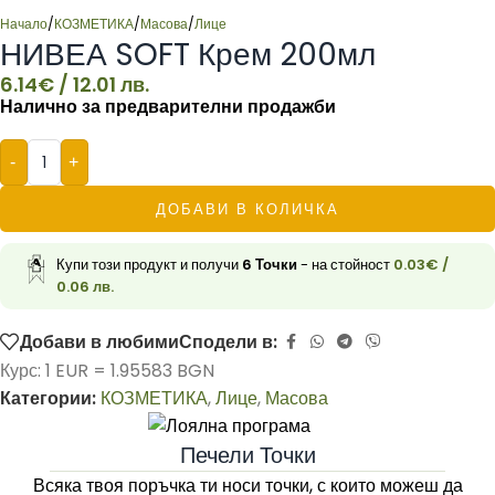
Начало
/
КОЗМЕТИКА
/
Масова
/
Лице
НИВЕА SOFT Крем 200мл
6.14
€
/ 12.01 лв.
Налично за предварителни продажби
-
+
ДОБАВИ В КОЛИЧКА
Купи този продукт и получи
6
Точки
- на стойност
0.03
€
/
0.06 лв.
Добави в любими
Сподели в:
Курс: 1 EUR = 1.95583 BGN
Категории:
КОЗМЕТИКА
,
Лице
,
Масова
Печели Точки
Всяка твоя поръчка ти носи точки, с които можеш да