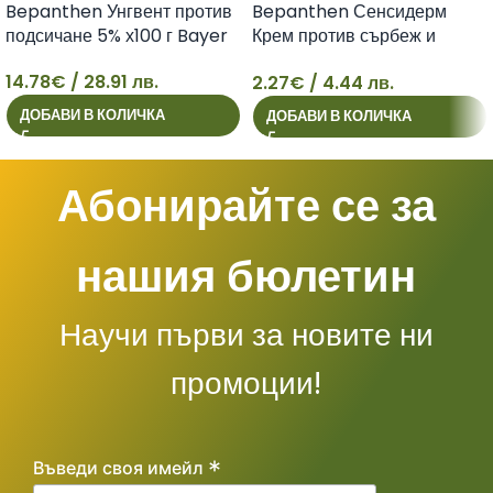
Bepanthen Унгвент против
Bepanthen Сенсидерм
подсичане 5% х100 г Bayer
Крем против сърбеж и
зачервяване x20 г Bayer
14.78
€
/ 28.91 лв.
2.27
€
/ 4.44 лв.
14
2
ДОБАВИ В КОЛИЧКА
ДОБАВИ В КОЛИЧКА
Абонирайте се за
нашия бюлетин
Научи първи за новите ни
промоции!
*
Въведи своя имейл