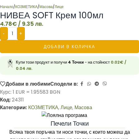
Начало
/
КОЗМЕТИКА
/
Масова
/
Лице
НИВЕА SOFT Крем 100мл
4.78
€
/ 9.35 лв.
-
+
ДОБАВИ В КОЛИЧКА
Купи този продукт и получи
4
Точки
- на стойност
0.02
€
/
0.04 лв.
Добави в любими
Сподели в:
Курс: 1 EUR = 1.95583 BGN
Код:
24311
Категории:
КОЗМЕТИКА
,
Лице
,
Масова
Печели Точки
Всяка твоя поръчка ти носи точки, с които можеш да