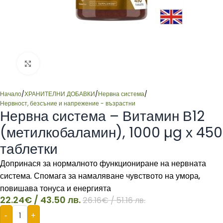
Click to enlarge
Начало
/
ХРАНИТЕЛНИ ДОБАВКИ
/
Нервна система
/
Нервност, безсъние и напрежение - възрастни
Нервна система – Витамин В12
(метилкобаламин), 1000 µg х 450
таблетки
Допринася за нормалното функциониране на нервната
система. Спомага за намаляване чувството на умора,
повишава тонуса и енергията
22.24
€
/ 43.50 лв.
26.16
€
/ 51.16 лв.
-
+