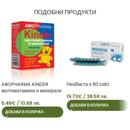
ПОДОБНИ ПРОДУКТИ
ABOPHARMA KINDER
НеоВиста x 60 tabl
мултивитамини и минерали
19.73
€
/ 38.59 лв.
за деца х 30 tabl
5.46
€
/ 10.68 лв.
ДОБАВИ В КОЛИЧКА
5
19
ДОБАВИ В КОЛИЧКА