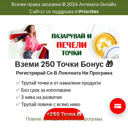
Всички права запазени © 2024 Аптеката Онлайн.
Сайтът се поддръжа от
Prioritex
Вземи 250 Точки Бонус 🎁
Регистрирай Се В Лоялната Ни Програма
✅ Трупай точки и от намалени продукти
✅ Без срок за използване
✅ 3 нива на развитие
✅ Трупай повече с всяко ниво
+250 Точки 🎁
Регистрирай се
Повече за нашата лоялна програма