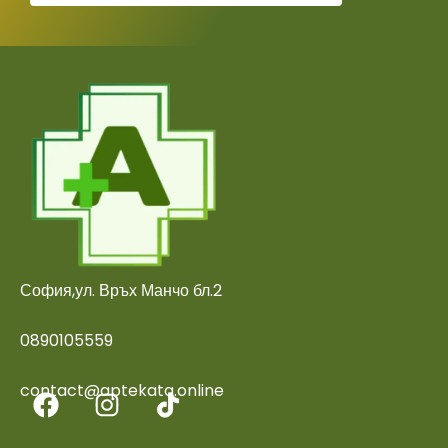
София,ул. Връх Манчо бл.2
0890105559
contact@aptekata.online