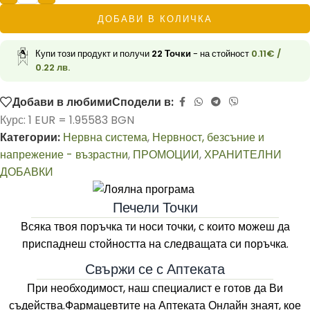
ДОБАВИ В КОЛИЧКА
Купи този продукт и получи
22
Точки
- на стойност
0.11
€
/
0.22 лв.
Добави в любими
Сподели в:
Курс: 1 EUR = 1.95583 BGN
Категории:
Нервна система
,
Нервност, безсъние и
напрежение - възрастни
,
ПРОМОЦИИ
,
ХРАНИТЕЛНИ
ДОБАВКИ
Печели Точки
Всяка твоя поръчка ти носи точки, с които можеш да
приспаднеш стойността на следващата си поръчка.
Свържи се с Аптеката
При необходимост, наш специалист е готов да Ви
съдейства.Фармацевтите на
Аптеката Онлайн
знаят, кое