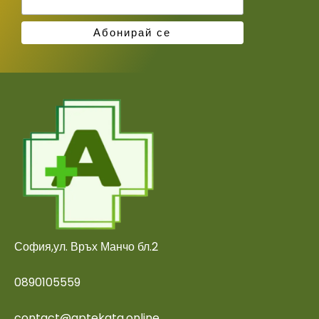
София,ул. Връх Манчо бл.2
0890105559
contact@aptekata.online