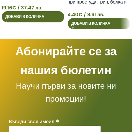
при простуда ,грип, болка и
19.16
€
/ 37.47 лв.
повишена температура
4.40
€
/ 8.61 лв.
ефервесцентни таблетки х
ДОБАВИ В КОЛИЧКА
19
4
10
ДОБАВИ В КОЛИЧКА
Абонирайте се за
нашия бюлетин
Научи първи за новите ни
промоции!
*
Въведи своя имейл