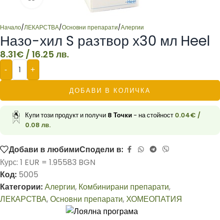
Начало
/
ЛЕКАРСТВА
/
Основни препарати
/
Алергии
Назо-хил S разтвор х30 мл Heel
8.31
€
/ 16.25 лв.
-
+
ДОБАВИ В КОЛИЧКА
Купи този продукт и получи
8
Точки
- на стойност
0.04
€
/
0.08 лв.
Добави в любими
Сподели в:
Курс: 1 EUR = 1.95583 BGN
Код:
5005
Категории:
Алергии
,
Комбинирани препарати
,
ЛЕКАРСТВА
,
Основни препарати
,
ХОМЕОПАТИЯ