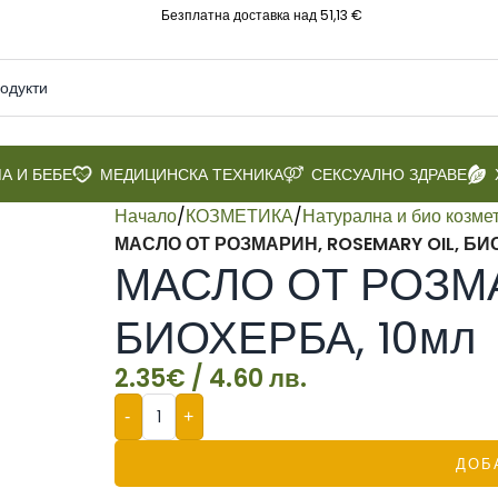
Безплатна доставка над 51,13 €
А И БЕБЕ
МЕДИЦИНСКА ТЕХНИКА
СЕКСУАЛНО ЗДРАВЕ
Начало
/
КОЗМЕТИКА
/
Натурална и био козме
МАСЛО ОТ РОЗМАРИН, ROSEMARY OIL, БИ
МАСЛО ОТ РОЗМА
БИОХЕРБА, 10мл
2.35
€
/ 4.60 лв.
-
+
ДОБ