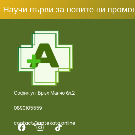
Научи първи за новите ни промо
София,ул. Връх Манчо бл.2
0890105559
contact@aptekata.online