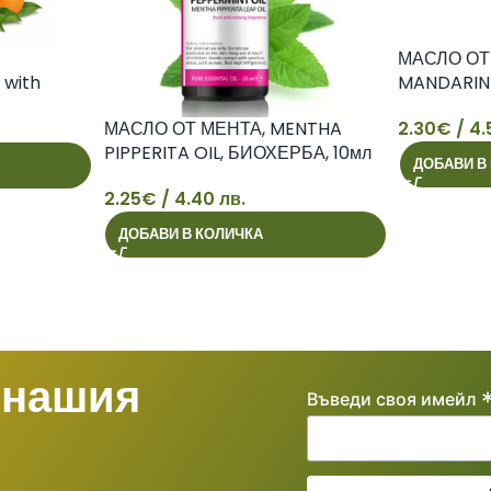
МАСЛО ОТ
 with
MANDARIN 
 БИОХЕРБА,
2.30
€
/ 4.
МАСЛО ОТ МЕНТА, MENTHA
PIPPERITA OIL, БИОХЕРБА, 10мл
2
ДОБАВИ В
2.25
€
/ 4.40 лв.
2
ДОБАВИ В КОЛИЧКА
 нашия
Въведи своя имейл