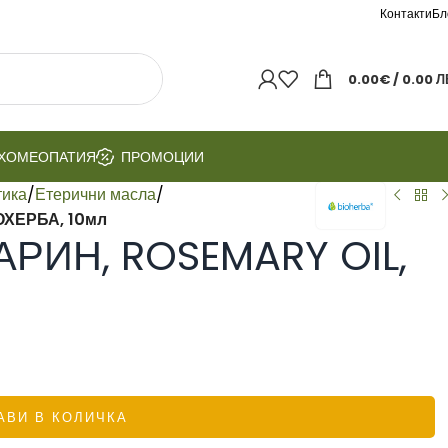
Контакти
Бл
0.00
€
/ 0.00 Л
ХОМЕОПАТИЯ
ПРОМОЦИИ
тика
/
Етерични масла
/
ОХЕРБА, 10мл
РИН, ROSEMARY OIL,
АВИ В КОЛИЧКА