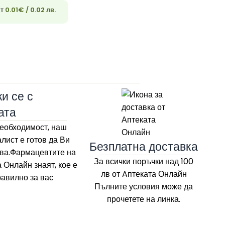
ст
0.01
€
/ 0.02 лв.
33
и се с
ата
еобходимост, наш
лист е готов да Ви
Безплатна доставка
ва.Фармацевтите на
За всички поръчки над 100
а Онлайн
знаят, кое е
лв
от Aптеката Онлайн
равилно за вас
Пълните условия може да
прочетете на линка.