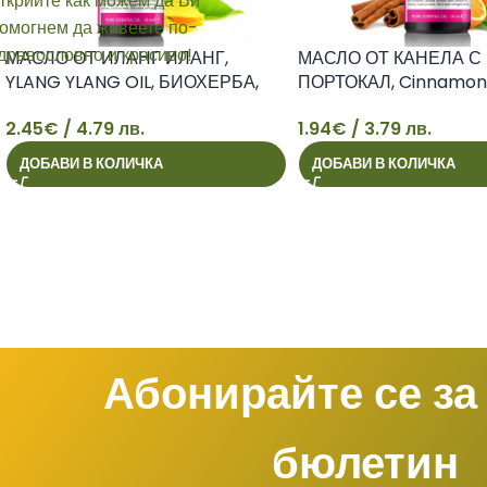
МАСЛО ОТ ИЛАНГ ИЛАНГ,
МАСЛО ОТ КАНЕЛА С
YLANG YLANG OIL, БИОХЕРБА,
ПОРТОКАЛ, Cinnamon
10мл
Orange Essential Oil,
2.45
€
/ 4.79 лв.
1.94
€
/ 3.79 лв.
10мл
2
1
ДОБАВИ В КОЛИЧКА
ДОБАВИ В КОЛИЧКА
Абонирайте се за
бюлетин