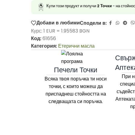
Купи този продукт и получи
2
Точки
- на стойно
Добави в любими
Сподели в:
Курс: 1 EUR = 1.95583 BGN
Код:
61656
Категория:
Етерични масла
Свърж
Аптек
Печели Точки
При н
Всяка твоя поръчка ти носи
специа
точки, с които можеш да
съдейст
приспаднеш стойността на
Аптекат
следващата си поръчка.
п