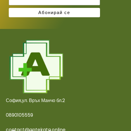
София,ул. Връх Манчо бл.2
0890105559
contact@aptekata.online