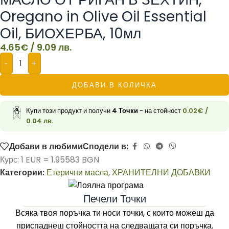
Oregano in Olive Oil Essential
Oil, БИОХЕРБА, 10мл
4.65
€
/ 9.09 лв.
-
+
ДОБАВИ В КОЛИЧКА
Купи този продукт и получи
4
Точки
- на стойност
0.02
€
/
0.04 лв.
Добави в любими
Сподели в:
Курс: 1 EUR = 1.95583 BGN
Категории:
Етерични масла
,
ХРАНИТЕЛНИ ДОБАВКИ
Печели Точки
Всяка твоя поръчка ти носи точки, с които можеш да
приспаднеш стойността на следващата си поръчка.