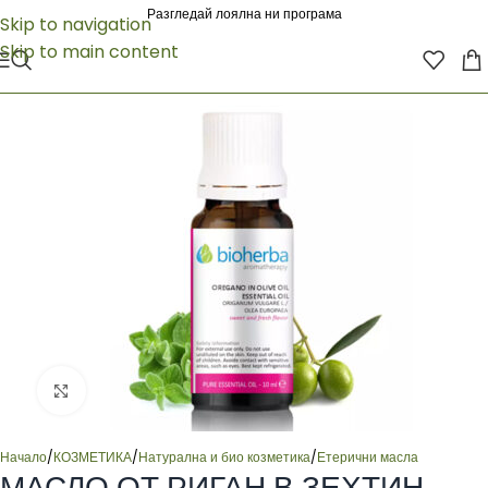
Разгледай лоялна ни програма
Skip to navigation
Skip to main content
Click to enlarge
Начало
/
КОЗМЕТИКА
/
Натурална и био козметика
/
Етерични масла
МАСЛО ОТ РИГАН В ЗЕХТИН,