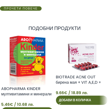
ПРОЧЕТИ ПОВЕЧЕ
ПОДОБНИ ПРОДУКТИ
BIOTRADE ACNE OUT
бирена мая + VIT A,E,D +
Mg+Zn+Se x 30 caps
ABOPHARMA KINDER
9.66
€
/ 18.89 лв.
мултивитамини и минерали
9
за деца х 30 tabl
ДОБАВИ В КОЛИЧКА
5.46
€
/ 10.68 лв.
5