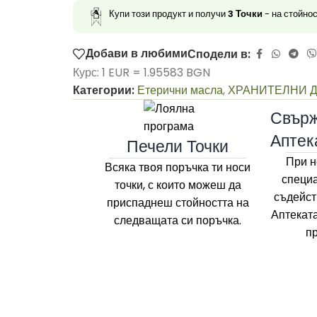
Купи този продукт и получи
3
Точки
- на стойно
Добави в любими
Сподели в:
Курс: 1 EUR = 1.95583 BGN
Категории:
Етерични масла
,
ХРАНИТЕЛНИ 
Свърж
Аптек
Печели Точки
При н
Всяка твоя поръчка ти носи
специа
точки, с които можеш да
съдейст
приспаднеш стойността на
Аптекат
следващата си поръчка.
п