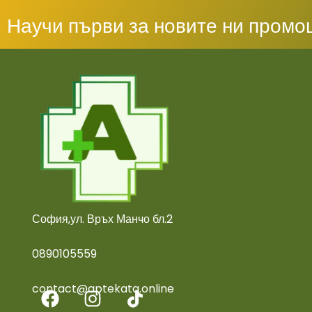
Научи първи за новите ни промо
София,ул. Връх Манчо бл.2
0890105559
contact@aptekata.online