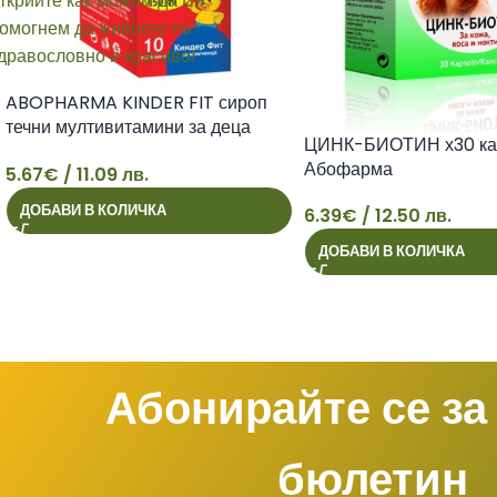
ABOPHARMA KINDER FIT сироп
течни мултивитамини за деца
ЦИНК-БИОТИН х30 ка
150ml
Абофарма
5.67
€
/ 11.09 лв.
5
ДОБАВИ В КОЛИЧКА
6.39
€
/ 12.50 лв.
6
ДОБАВИ В КОЛИЧКА
Абонирайте се за
бюлетин