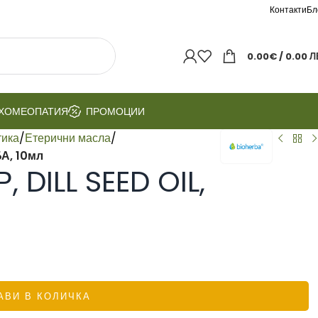
Контакти
Бл
0.00
€
/ 0.00 Л
ХОМЕОПАТИЯ
ПРОМОЦИИ
тика
/
Етерични масла
/
А, 10мл
DILL SEED OIL,
АВИ В КОЛИЧКА