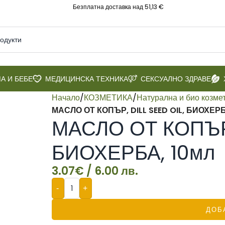
Безплатна доставка над 51,13 €
А И БЕБЕ
МЕДИЦИНСКА ТЕХНИКА
СЕКСУАЛНО ЗДРАВЕ
Начало
/
КОЗМЕТИКА
/
Натурална и био козме
МАСЛО ОТ КОПЪР, DILL SEED OIL, БИОХЕРБ
МАСЛО ОТ КОПЪР, 
БИОХЕРБА, 10мл
3.07
€
/ 6.00 лв.
-
+
ДОБ