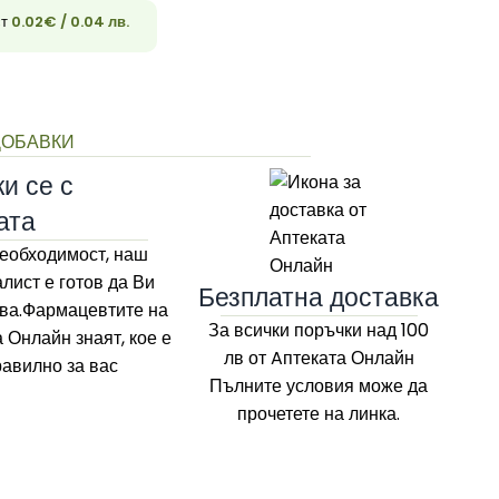
ст
0.02
€
/ 0.04 лв.
33
ДОБАВКИ
и се с
ата
еобходимост, наш
лист е готов да Ви
Безплатна доставка
ва.Фармацевтите на
За всички поръчки над 100
а Онлайн
знаят, кое е
лв
от Aптеката Онлайн
равилно за вас
Пълните условия може да
прочетете на линка.