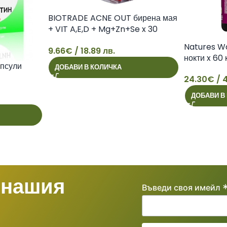
BIOTRADE ACNE OUT бирена мая
+ VIT A,E,D + Mg+Zn+Se x 30
caps
Natures Wa
9.66
€
/ 18.89 лв.
нокти x 60
9
псули
ДОБАВИ В КОЛИЧКА
24.30
€
/ 4
24
ДОБАВИ В
 нашия
Въведи своя имейл