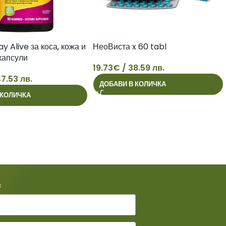
y Alive за коса, кожа и
НеоВиста x 60 tabl
 капсули
19.73
€
/ 38.59 лв.
7.53 лв.
ДОБАВИ В КОЛИЧКА
19
 КОЛИЧКА
*