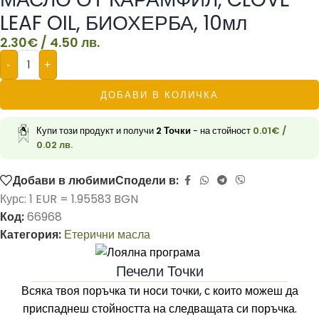
LEAF OIL, БИОХЕРБА, 10мл
2.30
€
/ 4.50 лв.
-
+
ДОБАВИ В КОЛИЧКА
Купи този продукт и получи
2
Точки
- на стойност
0.01
€
/
0.02 лв.
Добави в любими
Сподели в:
Курс: 1 EUR = 1.95583 BGN
Код:
66968
Категория:
Етерични масла
Печели Точки
Всяка твоя поръчка ти носи точки, с които можеш да
приспаднеш стойността на следващата си поръчка.