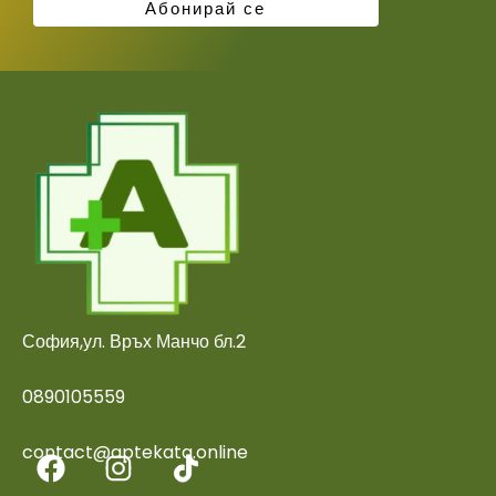
София,ул. Връх Манчо бл.2
0890105559
contact@aptekata.online