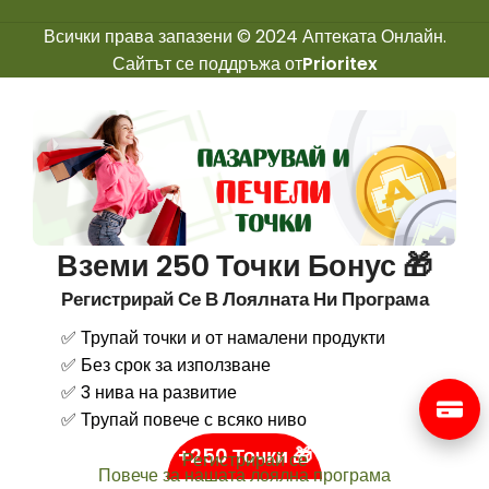
Всички права запазени © 2024 Аптеката Онлайн.
Сайтът се поддръжа от
Prioritex
Вземи 250 Точки Бонус 🎁
Регистрирай Се В Лоялната Ни Програма
✅ Трупай точки и от намалени продукти
✅ Без срок за използване
✅ 3 нива на развитие
✅ Трупай повече с всяко ниво
+250 Точки 🎁
Регистрирай се
Повече за нашата лоялна програма