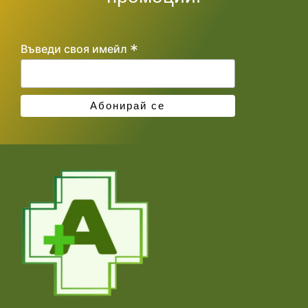
*
Въведи своя имейл