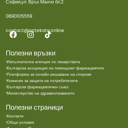
София,ул. Връх Манчо бл.2
0890105559
contact@aptekata.online
Полезни връзки
Изпълнителна агенция по лекарствата
Българска асоциация на помощник-фармацевтите
Платформа за онлайн решаване на спорове
Комисия за защита на потребителите
Български фармацевтичен съюз
Министерство на здравеопазването
Полезни страници
Контакти
Общи условия