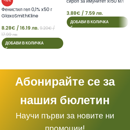
сироп за имунитет х150 мл
-10%
Фенистил гел 0,1% x50 г
3.88
€
/ 7.59 лв.
GlaxoSmithKline
3
ДОБАВИ В КОЛИЧКА
8.28
€
/ 16.19 лв.
9.20
€
/
8
17.99 лв.
ДОБАВИ В КОЛИЧКА
Абонирайте се за
нашия бюлетин
Научи първи за новите ни
промоции!