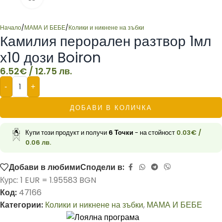
Начало
/
МАМА И БЕБЕ
/
Колики и никнене на зъбки
Камилия перорален разтвор 1мл
х10 дози Boiron
6.52
€
/ 12.75 лв.
-
+
ДОБАВИ В КОЛИЧКА
Купи този продукт и получи
6
Точки
- на стойност
0.03
€
/
0.06 лв.
Добави в любими
Сподели в:
Курс: 1 EUR = 1.95583 BGN
Код:
47166
Категории:
Колики и никнене на зъбки
,
МАМА И БЕБЕ