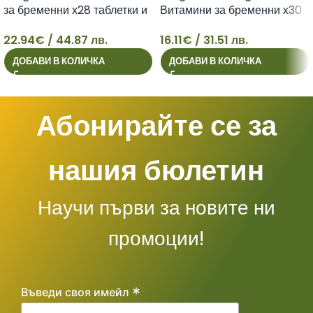
за бременни х28 таблетки и
Витамини за бременни х30
Оmega-3 x28 капсули
таблетки Vitabiotics
22.94
€
/ 44.87 лв.
16.11
€
/ 31.51 лв.
Vitabiotics
22
16
ДОБАВИ В КОЛИЧКА
ДОБАВИ В КОЛИЧКА
Абонирайте се за
нашия бюлетин
Научи първи за новите ни
промоции!
*
Въведи своя имейл