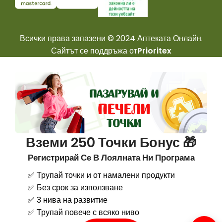
Всички права запазени © 2024 Аптеката Онлайн.
Сайтът се поддръжа от
Prioritex
Вземи 250 Точки Бонус 🎁
Регистрирай Се В Лоялната Ни Програма
✅ Трупай точки и от намалени продукти
✅ Без срок за използване
✅ 3 нива на развитие
✅ Трупай повече с всяко ниво