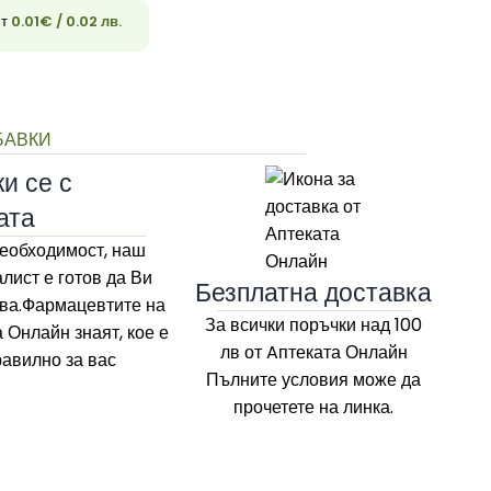
ст
0.01
€
/ 0.02 лв.
33
БАВКИ
и се с
ата
еобходимост, наш
лист е готов да Ви
Безплатна доставка
ва.Фармацевтите на
За всички поръчки над 100
а Онлайн
знаят, кое е
лв
от Aптеката Онлайн
равилно за вас
Пълните условия може да
прочетете на линка.