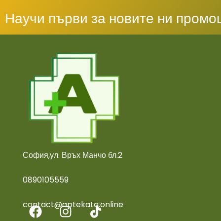
Научи първи за новите ни промо
София,ул. Връх Манчо бл.2
0890105559
contact@aptekata.online