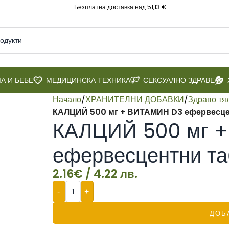
Безплатна доставка над 51,13 €
А И БЕБЕ
МЕДИЦИНСКА ТЕХНИКА
СЕКСУАЛНО ЗДРАВЕ
Начало
/
ХРАНИТЕЛНИ ДОБАВКИ
/
Здраво тя
КАЛЦИЙ 500 мг + ВИТАМИН D3 ефервесце
КАЛЦИЙ 500 мг 
ефервесцентни т
2.16
€
/ 4.22 лв.
-
+
ДОБ