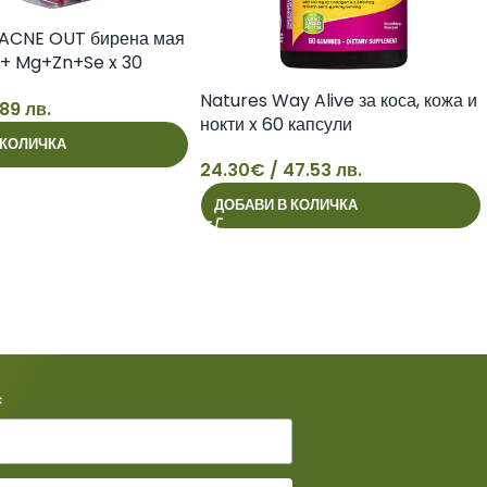
ACNE OUT бирена мая
D + Mg+Zn+Se x 30
Natures Way Alive за коса, кожа и
.89 лв.
нокти x 60 капсули
 КОЛИЧКА
24.30
€
/ 47.53 лв.
24
ДОБАВИ В КОЛИЧКА
*