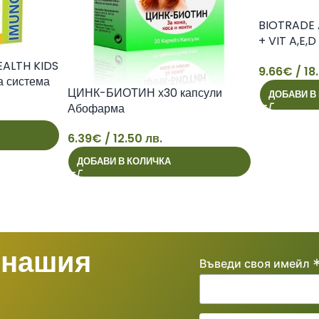
BIOTRADE 
+ VIT A,E,
caps
ALTH KIDS
9.66
€
/ 18
а система
9
ЦИНК-БИОТИН х30 капсули
ДОБАВИ В
Абофарма
6.39
€
/ 12.50 лв.
6
ДОБАВИ В КОЛИЧКА
 нашия
Въведи своя имейл