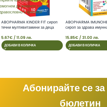
ABOPHARMA KINDER FIT сироп
ABOPHARMA IMUNOHE
течни мултивитамини за деца
сироп за здрава имунн
150ml
100ml
5.67
€
/ 11.09 лв.
15.85
€
/ 31.00 лв.
5
15
ДОБАВИ В КОЛИЧКА
ДОБАВИ В КОЛИЧКА
Абонирайте се за
бюлетин