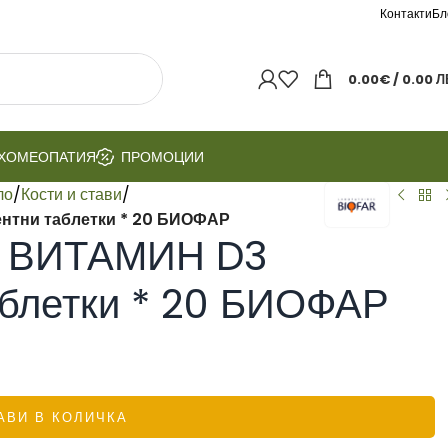
Контакти
Бл
0.00
€
/ 0.00 Л
ХОМЕОПАТИЯ
ПРОМОЦИИ
ло
/
Кости и стави
/
нтни таблетки * 20 БИОФАР
+ ВИТАМИН D3
аблетки * 20 БИОФАР
АВИ В КОЛИЧКА