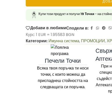
ДОБ
Купи този продукт и получи
19
Точки
- на стойн
Добави в любими
Сподели в:
Курс: 1 EUR = 1.95583 BGN
Категории:
Имунна система
,
ПРОМОЦИИ
,
Х
Свърж
Аптек
Печели Точки
При н
Всяка твоя поръчка ти носи
специа
точки, с които можеш да
съдейст
приспаднеш стойността на
Аптекат
следващата си поръчка.
п