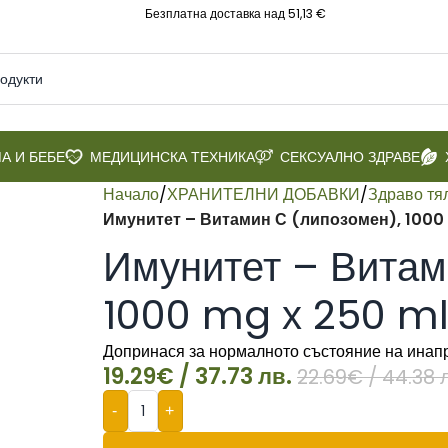
Безплатна доставка над 51,13 €
А И БЕБЕ
МЕДИЦИНСКА ТЕХНИКА
СЕКСУАЛНО ЗДРАВЕ
Начало
/
ХРАНИТЕЛНИ ДОБАВКИ
/
Здраво тя
Имунитет – Витамин С (липозомен), 1000 m
Имунитет – Витам
1000 mg х 250 ml,
Допринася за нормалното състояние на инап
19.29
€
/ 37.73 лв.
22.69
€
/ 44.38 
-
+