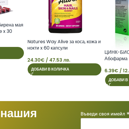
ирена мая
e x 30
Natures Way Alive за коса, кожа и
нокти x 60 капсули
ЦИНК-БИО
Абофарма
24.30
€
/ 47.53 лв.
24
ДОБАВИ В КОЛИЧКА
6.39
€
/ 12
6
ДОБАВИ В
 нашия
Въведи своя имейл