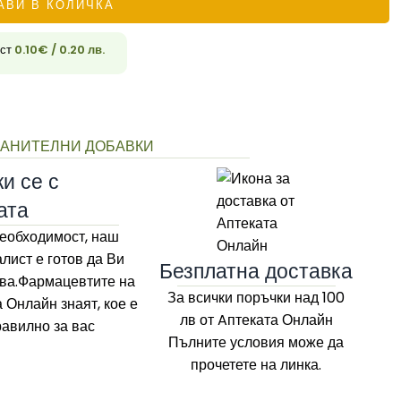
АВИ В КОЛИЧКА
ост
0.10
€
/ 0.20 лв.
33
РАНИТЕЛНИ ДОБАВКИ
и се с
ата
еобходимост, наш
лист е готов да Ви
Безплатна доставка
ва.Фармацевтите на
За всички поръчки над 100
а Онлайн
знаят, кое е
лв
от Aптеката Онлайн
равилно за вас
Пълните условия може да
прочетете на линка.