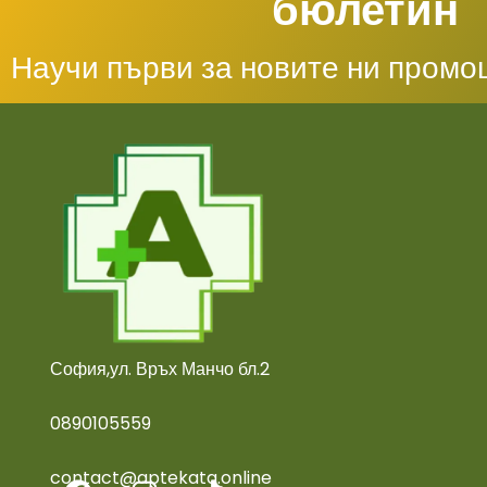
бюлетин
Научи първи за новите ни промо
София,ул. Връх Манчо бл.2
0890105559
contact@aptekata.online