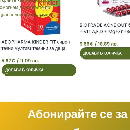
BIOTRADE ACNE OUT б
+ VIT A,E,D + Mg+Zn+S
caps
ABOPHARMA KINDER FIT сироп
9.66
€
/ 18.89 лв.
течни мултивитамини за деца
9
ДОБАВИ В КОЛИЧКА
150ml
5.67
€
/ 11.09 лв.
5
ДОБАВИ В КОЛИЧКА
Абонирайте се за