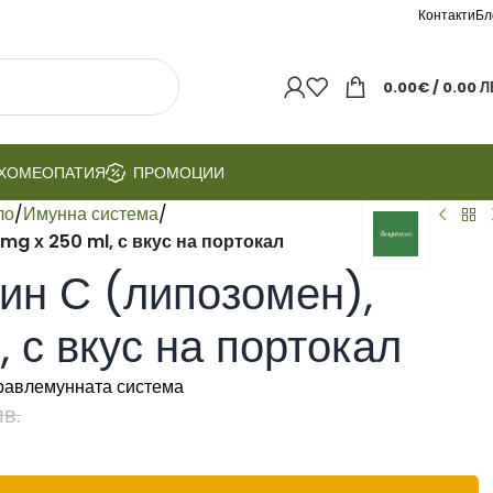
Контакти
Бл
0.00
€
/ 0.00 Л
ХОМЕОПАТИЯ
ПРОМОЦИИ
ло
/
Имунна система
/
g х 250 ml, с вкус на портокал
ин С (липозомен),
 с вкус на портокал
равлемунната система
лв.