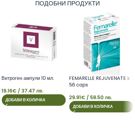
ПОДОБНИ ПРОДУКТИ
Витроген ампули 10 мл.
FEMARELLE REJUVENATE x
56 caps
19.16
€
/ 37.47 лв.
29.91
€
/ 58.50 лв.
ДОБАВИ В КОЛИЧКА
19
29
ДОБАВИ В КОЛИЧКА