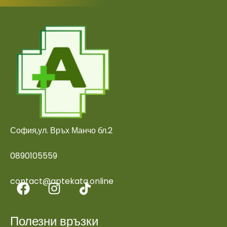
София,ул. Връх Манчо бл.2
0890105559
contact@aptekata.online
Полезни връзки