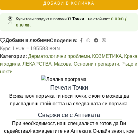
ДОБАВИ В КОЛИЧКА
Купи този продукт и получи
17
Точки
- на стойност
0.09
€
/
0.18 лв.
Добави в любими
Сподели в:
Курс: 1 EUR = 1.95583 BGN
Категории:
Дерматологични проблеми
,
КОЗМЕТИКА
,
Крака
и ходила
,
ЛЕКАРСТВА
,
Масова
,
Основни препарати
,
Ръце и
нокти
Печели Точки
Всяка твоя поръчка ти носи точки, с които можеш да
приспаднеш стойността на следващата си поръчка.
Свържи се с Аптеката
При необходимост, наш специалист е готов да Ви
съдейства.Фармацевтите на
Аптеката Онлайн
знаят, кое