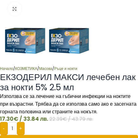
Click to enlarge
Начало
/
КОЗМЕТИКА
/
Масова
/
Ръце и нокти
ЕКЗОДЕРИЛ МАКСИ лечебен лак
за нокти 5% 2.5 мл
Използва се за лечение на гъбични инфекции на ноктите
при възрастни. Трябва да се използва само ако е засегната
горната половина или страните на нокътя.
17.30
€
/ 33.84 лв.
22.39
€
/ 43.79 лв.
-
+