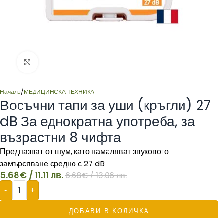
Click to enlarge
Начало
/
МЕДИЦИНСКА ТЕХНИКА
Восъчни тапи за уши (кръгли) 27
dB За еднократна употреба, за
възрастни 8 чифта
Предпазват от шум, като намаляват звуковото
замърсяване средно с 27 dB
5.68
€
/ 11.11 лв.
6.68
€
/ 13.06 лв.
-
+
ДОБАВИ В КОЛИЧКА