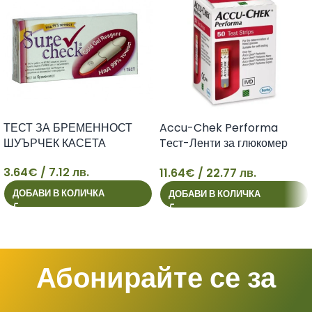
ТЕСТ ЗА БРЕМЕННОСТ
Accu-Chek Performa
ШУЪРЧЕК КАСЕТА
Tест-Ленти за глюкомер
х50 броя Roche
3.64
€
/ 7.12 лв.
11.64
€
/ 22.77 лв.
3
11
ДОБАВИ В КОЛИЧКА
ДОБАВИ В КОЛИЧКА
Абонирайте се за