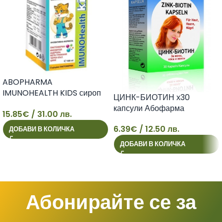
ABOPHARMA
IMUNOHEALTH KIDS сироп
ЦИНК-БИОТИН х30
за здрава имунна система
капсули Абофарма
15.85
€
/ 31.00 лв.
100ml
15
6.39
€
/ 12.50 лв.
ДОБАВИ В КОЛИЧКА
6
ДОБАВИ В КОЛИЧКА
Абонирайте се за