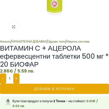
Click to enlarge
Начало
/
ХРАНИТЕЛНИ ДОБАВКИ
/
Здраво тяло
/
Имунна система
ВИТАМИН C + АЦЕРОЛА
ефервесцентни таблетки 500 мг *
20 БИОФАР
2.86
€
/ 5.59 лв.
-
+
ДОБАВИ В КОЛИЧКА
Купи този продукт и получи
2
Точки
- на стойност
0.01
€
/
0.02 лв.