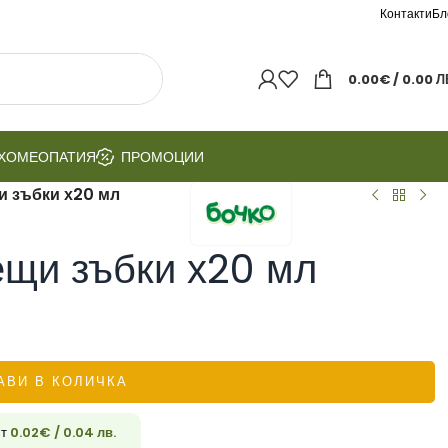
Контакти
Бл
0.00
€
/ 0.00 Л
ХОМЕОПАТИЯ
ПРОМОЦИИ
и зъбки х20 мл
ещи зъбки х20 мл
АВИ В КОЛИЧКА
ст
0.02
€
/ 0.04 лв.