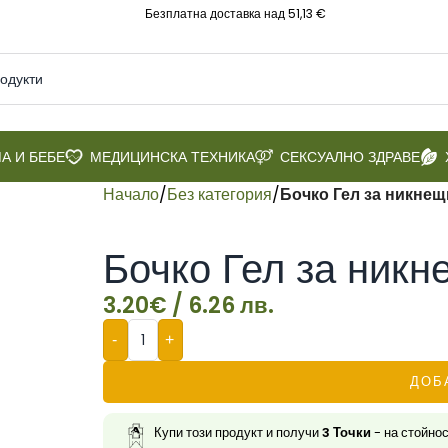
Безплатна доставка над 51,13 €
А И БЕБЕ
МЕДИЦИНСКА ТЕХНИКА
СЕКСУАЛНО ЗДРАВЕ
Начало
/
Без категория
/
Бочко Гел за никнещ
Бочко Гел за никн
3.20
€
/ 6.26 лв.
-
+
ДОБ
Купи този продукт и получи
3
Точки
- на стойно