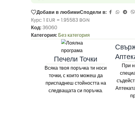
Добави в любими
Сподели в:
Курс: 1 EUR = 1.95583 BGN
Код:
36060
Категория:
Без категория
Свърж
Аптек
Печели Точки
При н
Всяка твоя поръчка ти носи
специа
точки, с които можеш да
съдейст
приспаднеш стойността на
Аптекат
следващата си поръчка.
п