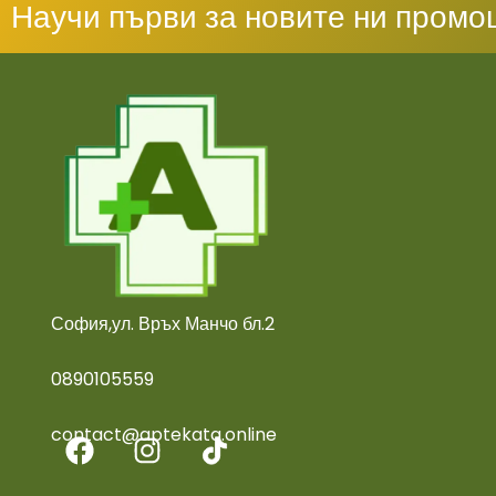
Научи първи за новите ни промо
София,ул. Връх Манчо бл.2
0890105559
contact@aptekata.online