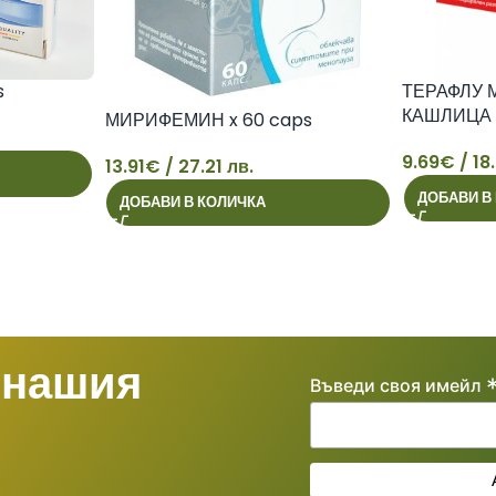
s
ТЕРАФЛУ 
КАШЛИЦА с
МИРИФЕМИН x 60 caps
9.69
€
/ 18
13.91
€
/ 27.21 лв.
9
ДОБАВИ В
ДОБАВИ В КОЛИЧКА
13
 нашия
Въведи своя имейл