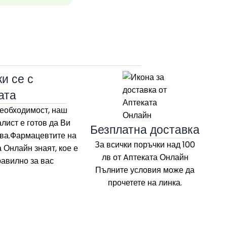
33
и се с
ата
еобходимост, наш
лист е готов да Ви
Безплатна доставка
ва.Фармацевтите на
За всички поръчки над 100
а Онлайн
знаят, кое е
лв
от Aптеката Онлайн
равилно за вас
Пълните условия може да
прочетете на линка.