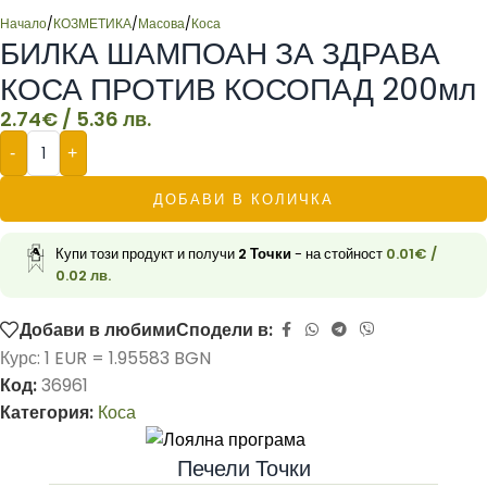
Начало
/
КОЗМЕТИКА
/
Масова
/
Коса
БИЛКА ШАМПОАН ЗА ЗДРАВА
КОСА ПРОТИВ КОСОПАД 200мл
2.74
€
/ 5.36 лв.
-
+
ДОБАВИ В КОЛИЧКА
Купи този продукт и получи
2
Точки
- на стойност
0.01
€
/
0.02 лв.
Добави в любими
Сподели в:
Курс: 1 EUR = 1.95583 BGN
Код:
36961
Категория:
Коса
Печели Точки