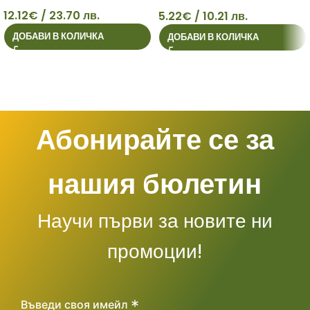
против пърхот 500мл
12.12
€
/ 23.70 лв.
5.22
€
/ 10.21 лв.
12
5
ДОБАВИ В КОЛИЧКА
ДОБАВИ В КОЛИЧКА
Абонирайте се за
нашия бюлетин
Научи първи за новите ни
промоции!
*
Въведи своя имейл