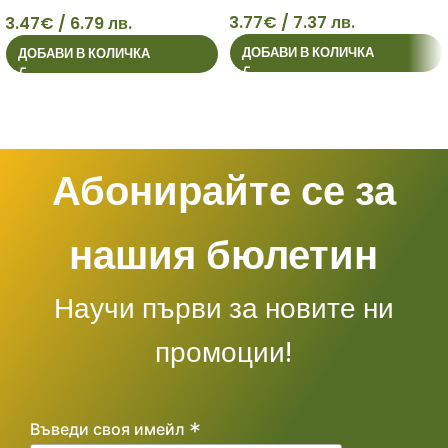
40мл
3.77
€
/ 7.37 лв.
3.47
€
/ 6.79 лв.
3
3
ДОБАВИ В КОЛИЧКА
ДОБАВИ В КОЛИЧКА
Абонирайте се за
нашия бюлетин
Научи първи за новите ни
промоции!
*
Въведи своя имейл