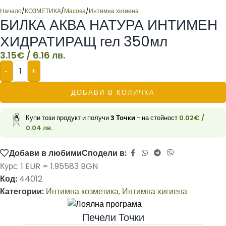
Начало
/
КОЗМЕТИКА
/
Масова
/
Интимна хигиена
БИЛКА АКВА НАТУРА ИНТИМЕН
ХИДРАТИРАЩ гел 350мл
3.15
€
/ 6.16 лв.
-
+
ДОБАВИ В КОЛИЧКА
Купи този продукт и получи
3
Точки
- на стойност
0.02
€
/
0.04 лв.
Добави в любими
Сподели в:
Курс: 1 EUR = 1.95583 BGN
Код:
44012
Категории:
Интимна козметика
,
Интимна хигиена
Печели Точки