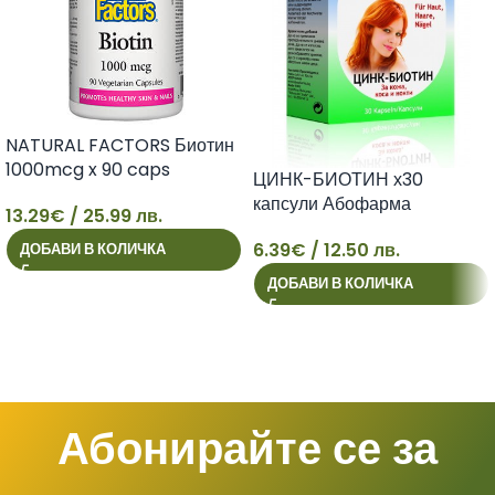
NATURAL FACTORS Биотин
1000mcg x 90 caps
ЦИНК-БИОТИН х30
капсули Абофарма
13.29
€
/ 25.99 лв.
13
6.39
€
/ 12.50 лв.
ДОБАВИ В КОЛИЧКА
6
ДОБАВИ В КОЛИЧКА
Абонирайте се за