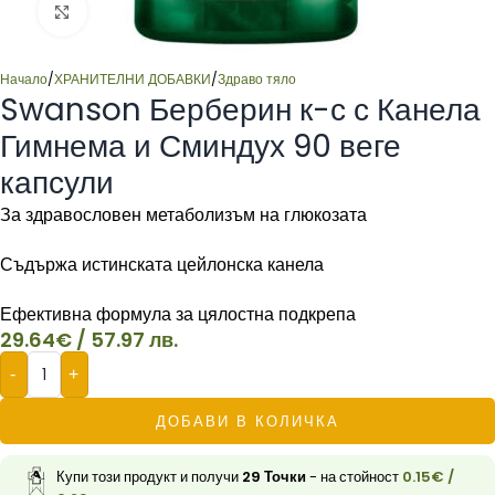
Click to enlarge
Начало
/
ХРАНИТЕЛНИ ДОБАВКИ
/
Здраво тяло
Swanson Берберин к-с с Канела
Гимнема и Сминдух 90 веге
капсули
За здравословен метаболизъм на глюкозата
Съдържа истинската цейлонска канела
Ефективна формула за цялостна подкрепа
29.64
€
/ 57.97 лв.
-
+
ДОБАВИ В КОЛИЧКА
Купи този продукт и получи
29
Точки
- на стойност
0.15
€
/