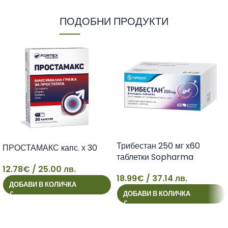
ПОДОБНИ ПРОДУКТИ
Трибестан 250 мг x60
ПРОСТАМАКС капс. х 30
таблетки Sopharma
12.78
€
/ 25.00 лв.
18.99
€
/ 37.14 лв.
18
ДОБАВИ В КОЛИЧКА
12
ДОБАВИ В КОЛИЧКА