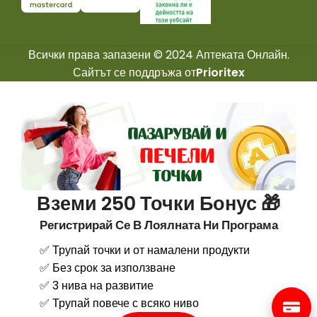
Всички права запазени © 2024 Аптеката Онлайн.
Сайтът се поддръжа от
Prioritex
Вземи 250 Точки Бонус 🎁
Регистрирай Се В Лоялната Ни Програма
✅ Трупай точки и от намалени продукти
✅ Без срок за използване
✅ 3 нива на развитие
✅ Трупай повече с всяко ниво