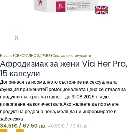
Click to enlarge
Начало
/
СЕКСУАЛНО ЗДРАВЕ
/
Сексуални стимуланти
Афродизиак за жени Via Her Pro,
15 капсули
Допринася за нормалното състояние на сексуалната
функция при женитеПромоционалната цена се отнася за
продукти със срок на годност до 31.08.2025 г. и до
изчерпване на количествата.Ако желаете да поръчате
продукт на редовна цена, моля да ни информирате в
забележка
34.51
€
/ 67.50 лв.
40.60
€
/ 79.41 лв.