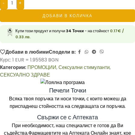
-
+
ДОБАВИ В КОЛИЧКА
Купи този продукт и получи
34
Точки
- на стойност
0.17
€
/
0.33 лв.
Добави в любими
Сподели в:
Курс: 1 EUR = 1.95583 BGN
Категории:
ПРОМОЦИИ
,
Сексуални стимуланти
,
СЕКСУАЛНО ЗДРАВЕ
Печели Точки
Всяка твоя поръчка ти носи точки, с които можеш да
приспаднеш стойността на следващата си поръчка.
Свържи се с Аптеката
При необходимост, наш специалист е готов да Ви
съдейства.Фармацевтите на
Аптеката Онлайн
знаят, кое