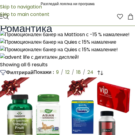
Разгледай лоялна ни програма
Skip to navigation
Skip to main content
Начало
/
Коледни комплекти
/
Коледни комплекти за мъже
/
Романтика
Романтика
Showing all 6 results
Покажи
9
12
18
24
Филтрирай