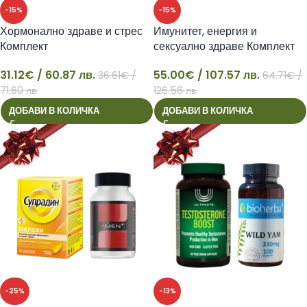
-15%
-15%
Хормонално здраве и стрес
Имунитет, енергия и
Комплект
сексуално здраве Комплект
31.12
€
/ 60.87 лв.
55.00
€
/ 107.57 лв.
36.61
€
/
64.71
€
/
31
55
71.60 лв.
126.56 лв.
ДОБАВИ В КОЛИЧКА
ДОБАВИ В КОЛИЧКА
-25%
-13%