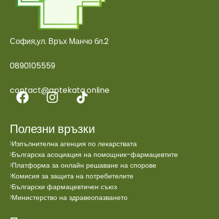
София,ул. Връх Манчо бл.2
0890105559
contact@aptekata.online
Полезни връзки
Изпълнителна агенция по лекарствата
Българска асоциация на помощник-фармацевтите
Платформа за онлайн решаване на спорове
Комисия за защита на потребителите
Български фармацевтичен съюз
Министерство на здравеопазването