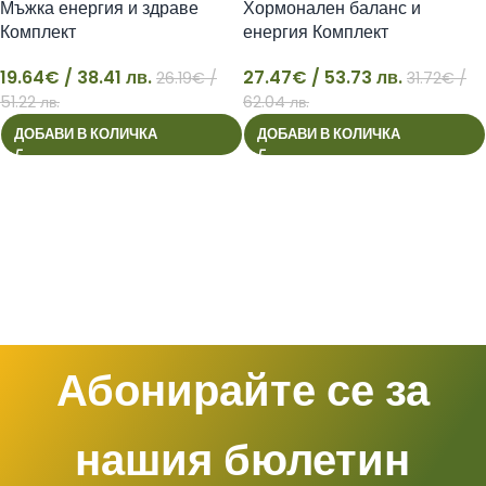
Мъжка енергия и здраве
Хормонален баланс и
Комплект
енергия Комплект
19.64
€
/ 38.41 лв.
27.47
€
/ 53.73 лв.
26.19
€
/
31.72
€
/
19
27
51.22 лв.
62.04 лв.
ДОБАВИ В КОЛИЧКА
ДОБАВИ В КОЛИЧКА
Абонирайте се за
нашия бюлетин