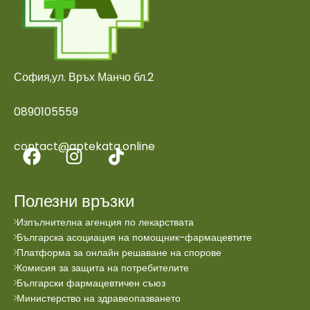
София,ул. Връх Манчо бл.2
0890105559
contact@aptekata.online
Полезни връзки
Изпълнителна агенция по лекарствата
Българска асоциация на помощник-фармацевтите
Платформа за онлайн решаване на спорове
Комисия за защита на потребителите
Български фармацевтичен съюз
Министерство на здравеопазването