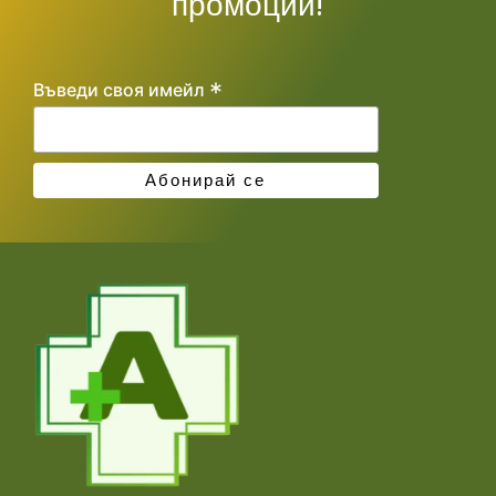
промоции!
*
Въведи своя имейл