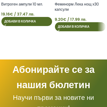
Витроген ампули 10 мл.
Феминорм Лека нощ х30
капсули
19.16
€
/ 37.47 лв.
9.20
€
/ 17.99 лв.
ДОБАВИ В КОЛИЧКА
19
9
ДОБАВИ В КОЛИЧКА
Абонирайте се за
нашия бюлетин
Научи първи за новите ни