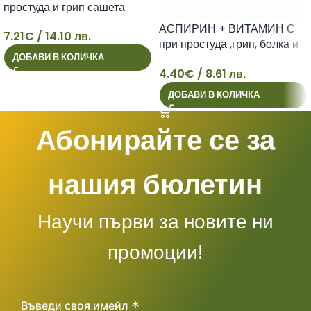
простуда и грип сашета
500мг х 10
АСПИРИН + ВИТАМИН С
7.21
€
/ 14.10 лв.
при простуда ,грип, болка и
7
ДОБАВИ В КОЛИЧКА
повишена температура
4.40
€
/ 8.61 лв.
ефервесцентни таблетки х
4
10
ДОБАВИ В КОЛИЧКА
Абонирайте се за
нашия бюлетин
Научи първи за новите ни
промоции!
*
Въведи своя имейл