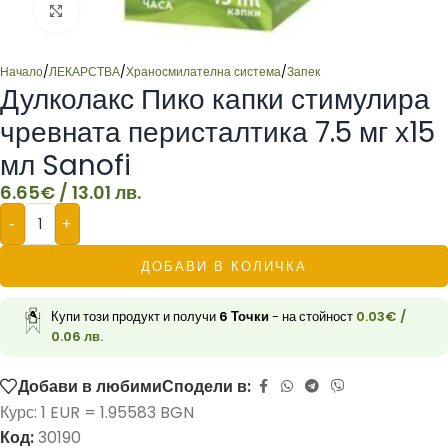
Click to enlarge
Начало
/
ЛЕКАРСТВА
/
Храносмилателна система
/
Запек
Дулколакс Пико капки стимулира
чревната перисталтика 7.5 мг х15
мл Sanofi
6.65
€
/ 13.01 лв.
-
+
ДОБАВИ В КОЛИЧКА
Купи този продукт и получи
6
Точки
- на стойност
0.03
€
/
0.06 лв.
Добави в любими
Сподели в:
Курс: 1 EUR = 1.95583 BGN
Код:
30190